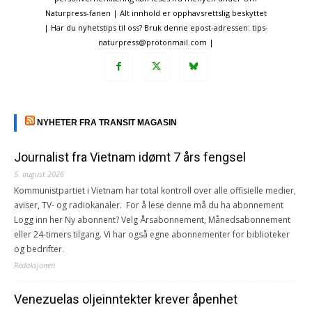
Naturpress-fanen | Alt innhold er opphavsrettslig beskyttet
| Har du nyhetstips til oss? Bruk denne epost-adressen: tips-
naturpress@protonmail.com |
NYHETER FRA TRANSIT MAGASIN
Journalist fra Vietnam idømt 7 års fengsel
5. august 2026
Kommunistpartiet i Vietnam har total kontroll over alle offisielle medier,
aviser, TV- og radiokanaler. For å lese denne må du ha abonnement
Logg inn her Ny abonnent? Velg Årsabonnement, Månedsabonnement
eller 24-timers tilgang. Vi har også egne abonnementer for biblioteker
og bedrifter.
Redaksjonen
Venezuelas oljeinntekter krever åpenhet