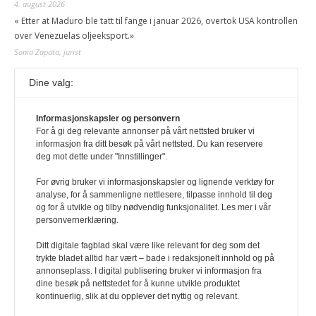
4. august 2026
« Etter at Maduro ble tatt til fange i januar 2026, overtok USA kontrollen
over Venezuelas oljeeksport.»
Sonia Zapata, jurist
Dine valg:
117,8 millioner er på flukt, en nedgang fra forrige
år
1. august 2026
Informasjonskapsler og personvern
For å gi deg relevante annonser på vårt nettsted bruker vi
Ville ha tilsvart verdens trettende største land i folketall. For å lese
informasjon fra ditt besøk på vårt nettsted. Du kan reservere
denne må du ha abonnement Logg inn her Ny abonnent? Velg
deg mot dette under "Innstillinger".
Årsabonnement, Månedsabonnement eller 24-timers tilgang. Vi har
også egne abonnementer for biblioteker og bedrifter.
For øvrig bruker vi informasjonskapsler og lignende verktøy for
analyse, for å sammenligne nettlesere, tilpasse innhold til deg
Redaksjonen
og for å utvikle og tilby nødvendig funksjonalitet. Les mer i vår
personvernerklæring.
Ditt digitale fagblad skal være like relevant for deg som det
trykte bladet alltid har vært – bade i redaksjonelt innhold og på
annonseplass. I digital publisering bruker vi informasjon fra
dine besøk på nettstedet for å kunne utvikle produktet
kontinuerlig, slik at du opplever det nyttig og relevant.