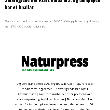
har et knallår
Rapporter har kommet fra nesten 8000 fôringsplasser, og så langt
har 370 000 fugler blitt talt.
Utgiver: Transit media AS, org.nr. 921379331. Naturpress er
medlem av Fagpressen | Ansvarlig redaktør: Kjetil
Aasmundsson | Naturpress arbeider etter pressens Vær
varsom-plakat og Redaktørplakaten | Naturpress har ikke
ansvar for innhold på eksterne sider som det lenkes til | Vår
personvernerklæring kan leses fra menyen under Om