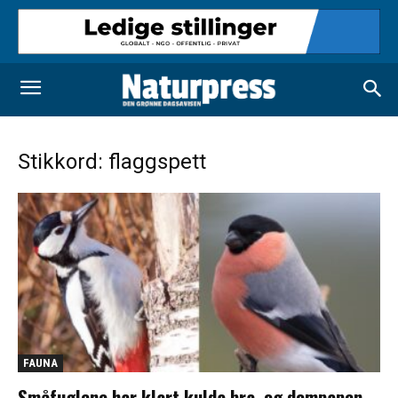
Stikkord: flaggspett
FAUNA
Småfuglene har klart kulda bra, og dompapen