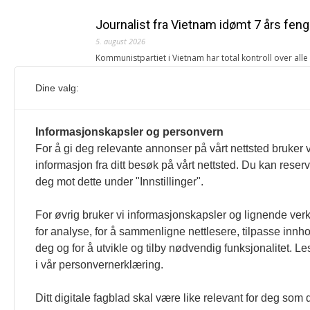
Journalist fra Vietnam idømt 7 års feng
5. august 2026
Kommunistpartiet i Vietnam har total kontroll over all
Årsabonnement, Månedsabonnement eller 24-timers tilg
Dine valg:
Redaksjonen
Venezuelas oljeinntekter krever åpenh
Informasjonskapsler og personvern
4. august 2026
For å gi deg relevante annonser på vårt nettsted bruker v
« Etter at Maduro ble tatt til fange i januar 2026, over
informasjon fra ditt besøk på vårt nettsted. Du kan reser
Sonia Zapata, jurist
deg mot dette under "Innstillinger".
117,8 millioner er på flukt, en nedgang f
For øvrig bruker vi informasjonskapsler og lignende ver
1. august 2026
for analyse, for å sammenligne nettlesere, tilpasse innhol
Ville ha tilsvart verdens trettende største land i fo
deg og for å utvikle og tilby nødvendig funksjonalitet. L
tilgang. Vi har også egne abonnementer for biblioteker
i vår personvernerklæring.
Redaksjonen
Ditt digitale fagblad skal være like relevant for deg som 