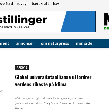
evelferd
rovdyr
bærekraft
hav
ment
annonser
om naturpress
min side
ARKIV 2
Global universitetsallianse utfordrer
verdens rikeste på klima
per
t
– Vi trenger en global plan for en grønn, sirkulær
økonomi, sier rektor Dag Rune Olsen ved Universitetet i
Bergen.