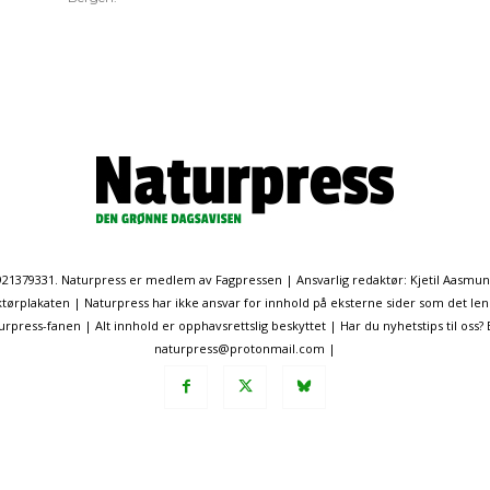
. 921379331. Naturpress er medlem av Fagpressen | Ansvarlig redaktør: Kjetil Aasmu
ørplakaten | Naturpress har ikke ansvar for innhold på eksterne sider som det len
ress-fanen | Alt innhold er opphavsrettslig beskyttet | Har du nyhetstips til oss?
naturpress@protonmail.com |