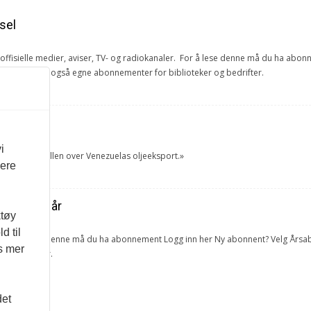
sel
e offisielle medier, aviser, TV- og radiokanaler. For å lese denne må du ha ab
ang. Vi har også egne abonnementer for biblioteker og bedrifter.
et
i
tok USA kontrollen over Venezuelas oljeeksport.»
vere
ra forrige år
ktøy
d til
lketall. For å lese denne må du ha abonnement Logg inn her Ny abonnent? Velg 
es mer
 og bedrifter.
det