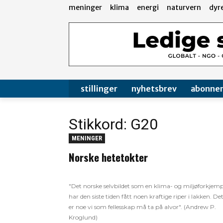
meninger
klima
energi
naturvern
dyr
stillinger
nyhetsbrev
abonne
Stikkord: G20
MENINGER
Norske hetetokter
"Det norske selvbildet som en klima- og miljøforkjem
har den siste tiden fått noen kraftige riper i lakken. De
er noe vi som fellesskap må ta på alvor". (Andrew P.
Kroglund)