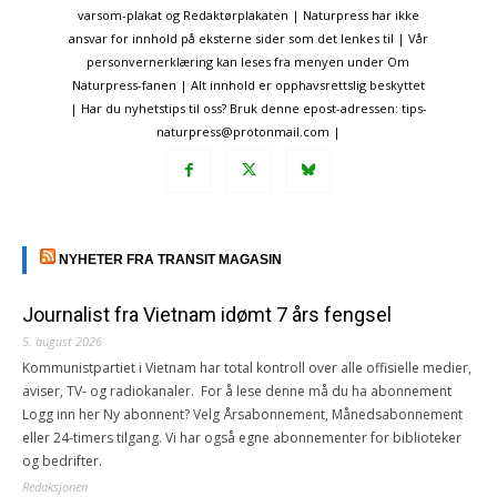
varsom-plakat og Redaktørplakaten | Naturpress har ikke
ansvar for innhold på eksterne sider som det lenkes til | Vår
personvernerklæring kan leses fra menyen under Om
Naturpress-fanen | Alt innhold er opphavsrettslig beskyttet
| Har du nyhetstips til oss? Bruk denne epost-adressen: tips-
naturpress@protonmail.com |
NYHETER FRA TRANSIT MAGASIN
Journalist fra Vietnam idømt 7 års fengsel
5. august 2026
Kommunistpartiet i Vietnam har total kontroll over alle offisielle medier,
aviser, TV- og radiokanaler. For å lese denne må du ha abonnement
Logg inn her Ny abonnent? Velg Årsabonnement, Månedsabonnement
eller 24-timers tilgang. Vi har også egne abonnementer for biblioteker
og bedrifter.
Redaksjonen