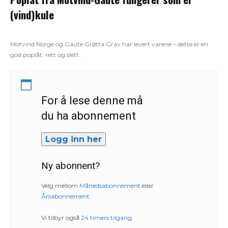
(vind)kule
Motvind Norge og Gaute Grøtta Grav har levert varene – dette er en
god poplåt, rett og slett.
For å lese denne må
du ha abonnement
Logg inn her
Ny abonnent?
Velg mellom
Månedsabonnement
eller
Årsabonnement
.
Vi tilbyr også
24 timers tilgang
.