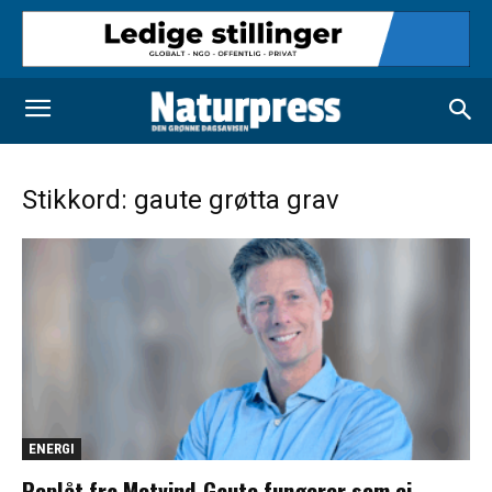
Stikkord: gaute grøtta grav
ENERGI
Poplåt fra Motvind-Gaute fungerer som ei