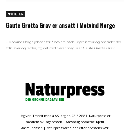
NYHETER
Gaute Grøtta Grav er ansatt i Motvind Norge
– Motvind Norge jobber for å bevare både urørt natur og områder der
folk lever og ferdes, og det motiverer meg, sier Gaute Grøtta Grav.
Utgiver: Transit media AS, org.nr. 921379331. Naturpress er
medlem av Fagpressen | Ansvarlig redaktør: Kjetil
Aasmundsson | Naturpress arbeider etter pressens Vær