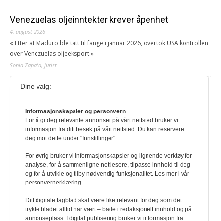
Venezuelas oljeinntekter krever åpenhet
4. august 2026
« Etter at Maduro ble tatt til fange i januar 2026, overtok USA kontrollen
over Venezuelas oljeeksport.»
Sonia Zapata, jurist
Dine valg:
117,8 millioner er på flukt, en nedgang fra forrige
år
1. august 2026
Informasjonskapsler og personvern
For å gi deg relevante annonser på vårt nettsted bruker vi
Ville ha tilsvart verdens trettende største land i folketall. For å lese
informasjon fra ditt besøk på vårt nettsted. Du kan reservere
denne må du ha abonnement Logg inn her Ny abonnent? Velg
deg mot dette under "Innstillinger".
Årsabonnement, Månedsabonnement eller 24-timers tilgang. Vi har
også egne abonnementer for biblioteker og bedrifter.
For øvrig bruker vi informasjonskapsler og lignende verktøy for
analyse, for å sammenligne nettlesere, tilpasse innhold til deg
Redaksjonen
og for å utvikle og tilby nødvendig funksjonalitet. Les mer i vår
personvernerklæring.
Ditt digitale fagblad skal være like relevant for deg som det
trykte bladet alltid har vært – bade i redaksjonelt innhold og på
annonseplass. I digital publisering bruker vi informasjon fra