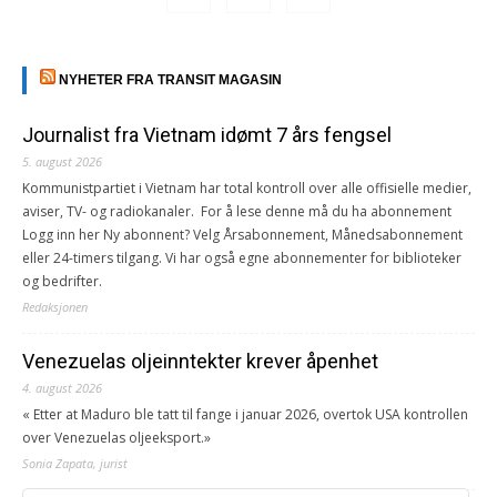
NYHETER FRA TRANSIT MAGASIN
Journalist fra Vietnam idømt 7 års fengsel
5. august 2026
Kommunistpartiet i Vietnam har total kontroll over alle offisielle medier,
aviser, TV- og radiokanaler. For å lese denne må du ha abonnement
Logg inn her Ny abonnent? Velg Årsabonnement, Månedsabonnement
eller 24-timers tilgang. Vi har også egne abonnementer for biblioteker
og bedrifter.
Redaksjonen
Venezuelas oljeinntekter krever åpenhet
4. august 2026
« Etter at Maduro ble tatt til fange i januar 2026, overtok USA kontrollen
over Venezuelas oljeeksport.»
Sonia Zapata, jurist