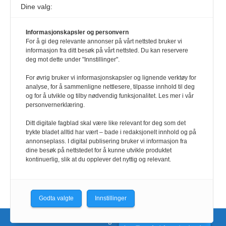
Dine valg:
117,8 millioner er på flukt, en nedgang fra forrige
år
1. august 2026
Informasjonskapsler og personvern
For å gi deg relevante annonser på vårt nettsted bruker vi
Ville ha tilsvart verdens trettende største land i folketall. For å lese
informasjon fra ditt besøk på vårt nettsted. Du kan reservere
denne må du ha abonnement Logg inn her Ny abonnent? Velg
deg mot dette under "Innstillinger".
Årsabonnement, Månedsabonnement eller 24-timers tilgang. Vi har
også egne abonnementer for biblioteker og bedrifter.
For øvrig bruker vi informasjonskapsler og lignende verktøy for
analyse, for å sammenligne nettlesere, tilpasse innhold til deg
Redaksjonen
og for å utvikle og tilby nødvendig funksjonalitet. Les mer i vår
personvernerklæring.
Ditt digitale fagblad skal være like relevant for deg som det
trykte bladet alltid har vært – bade i redaksjonelt innhold og på
annonseplass. I digital publisering bruker vi informasjon fra
dine besøk på nettstedet for å kunne utvikle produktet
kontinuerlig, slik at du opplever det nyttig og relevant.
Godta valgte
Innstillinger
Nettsidene utvikles og driftes av CoreTrek AS.