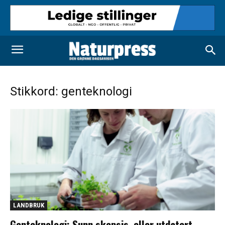
Stikkord: genteknologi
LANDBRUK
Genteknologi: Sunn skepsis, eller utdatert