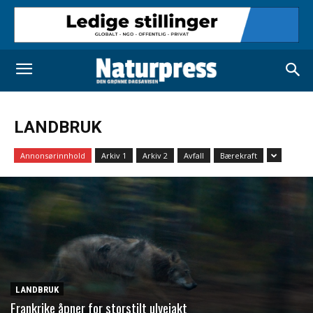
LANDBRUK
Annonsørinnhold
Arkiv 1
Arkiv 2
Avfall
Bærekraft
LANDBRUK
Frankrike åpner for storstilt ulvejakt