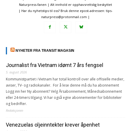
Naturpress-fanen | Alt innhold er opphavsrettslig beskyttet
| Har du nyhetstips til oss? Bruk denne epost-adressen: tips-
naturpress@protonmail.com |
NYHETER FRA TRANSIT MAGASIN
Journalist fra Vietnam idømt 7 års fengsel
5. august 2026
Kommunistpartiet i Vietnam har total kontroll over alle offisielle medier,
aviser, TV- og radiokanaler. For å lese denne må du ha abonnement
Logg inn her Ny abonnent? Velg Årsabonnement, Månedsabonnement
eller 24-timers tilgang. Vi har også egne abonnementer for biblioteker
og bedrifter.
Redaksjonen
Venezuelas oljeinntekter krever åpenhet