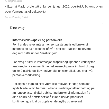
4. august 2026
« Etter at Maduro ble tatt til fange i januar 2026, overtok USA kontrollen
over Venezuelas oljeeksport.»
Sonia Zapata, jurist
Dine valg:
117,8 millioner er på flukt, en nedgang fra forrige
år
Informasjonskapsler og personvern
1. august 2026
For å gi deg relevante annonser på vårt nettsted bruker vi
Ville ha tilsvart verdens trettende største land i folketall. For å lese
informasjon fra ditt besøk på vårt nettsted. Du kan reservere
denne må du ha abonnement Logg inn her Ny abonnent? Velg
deg mot dette under "Innstillinger".
Årsabonnement, Månedsabonnement eller 24-timers tilgang. Vi har
også egne abonnementer for biblioteker og bedrifter.
For øvrig bruker vi informasjonskapsler og lignende verktøy for
analyse, for å sammenligne nettlesere, tilpasse innhold til deg
Redaksjonen
og for å utvikle og tilby nødvendig funksjonalitet. Les mer i vår
personvernerklæring.
Ditt digitale fagblad skal være like relevant for deg som det
trykte bladet alltid har vært – bade i redaksjonelt innhold og på
annonseplass. I digital publisering bruker vi informasjon fra
dine besøk på nettstedet for å kunne utvikle produktet
kontinuerlig, slik at du opplever det nyttig og relevant.