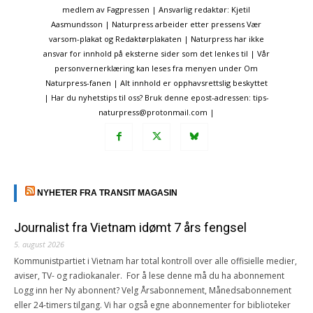
medlem av Fagpressen | Ansvarlig redaktør: Kjetil
Aasmundsson | Naturpress arbeider etter pressens Vær
varsom-plakat og Redaktørplakaten | Naturpress har ikke
ansvar for innhold på eksterne sider som det lenkes til | Vår
personvernerklæring kan leses fra menyen under Om
Naturpress-fanen | Alt innhold er opphavsrettslig beskyttet
| Har du nyhetstips til oss? Bruk denne epost-adressen: tips-
naturpress@protonmail.com |
NYHETER FRA TRANSIT MAGASIN
Journalist fra Vietnam idømt 7 års fengsel
5. august 2026
Kommunistpartiet i Vietnam har total kontroll over alle offisielle medier,
aviser, TV- og radiokanaler. For å lese denne må du ha abonnement
Logg inn her Ny abonnent? Velg Årsabonnement, Månedsabonnement
eller 24-timers tilgang. Vi har også egne abonnementer for biblioteker