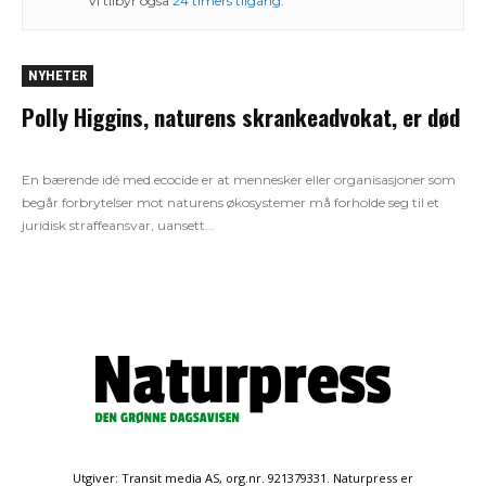
Vi tilbyr også
24 timers tilgang
.
NYHETER
Polly Higgins, naturens skrankeadvokat, er død
En bærende idé med ecocide er at mennesker eller organisasjoner som
begår forbrytelser mot naturens økosystemer må forholde seg til et
juridisk straffeansvar, uansett...
Utgiver: Transit media AS, org.nr. 921379331. Naturpress er