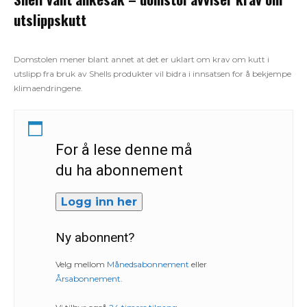
utslippskutt
Domstolen mener blant annet at det er uklart om krav om kutt i
utslipp fra bruk av Shells produkter vil bidra i innsatsen for å bekjempe
klimaendringene.
For å lese denne må
du ha abonnement
Logg inn her
Ny abonnent?
Velg mellom
Månedsabonnement
eller
Årsabonnement
.