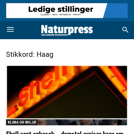
Stikkord: Haag
KLIMA OG MILJØ
Shell vant ankesak – domstol avviser krav om