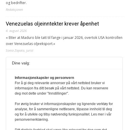
og bedrifter.
Redaksjonen
Venezuelas oljeinntekter krever åpenhet
4. august 2026
« Etter at Maduro ble tatt til fange i januar 2026, overtok USA kontrollen
over Venezuelas oljeeksport.»
Sonia Zapata, jurist
Dine valg:
117,8 millioner er på flukt, en nedgang fra forrige
år
1. august 2026
Informasjonskapsler og personvern
For å gi deg relevante annonser på vårt nettsted bruker vi
Ville ha tilsvart verdens trettende største land i folketall. For å lese
informasjon fra ditt besøk på vårt nettsted. Du kan reservere
denne må du ha abonnement Logg inn her Ny abonnent? Velg
deg mot dette under "Innstillinger".
Årsabonnement, Månedsabonnement eller 24-timers tilgang. Vi har
også egne abonnementer for biblioteker og bedrifter.
For øvrig bruker vi informasjonskapsler og lignende verktøy for
analyse, for å sammenligne nettlesere, tilpasse innhold til deg
Redaksjonen
og for å utvikle og tilby nødvendig funksjonalitet. Les mer i vår
personvernerklæring.