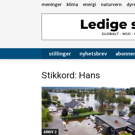
meninger
klima
energi
naturvern
dyr
stillinger
nyhetsbrev
abonne
Stikkord: Hans
ARKIV 2