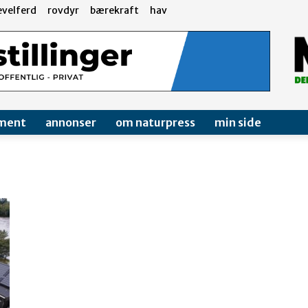
evelferd
rovdyr
bærekraft
hav
ment
annonser
om naturpress
min side