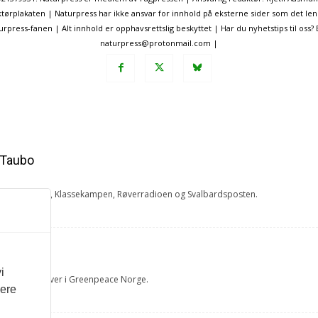
ørplakaten | Naturpress har ikke ansvar for innhold på eksterne sider som det len
ress-fanen | Alt innhold er opphavsrettslig beskyttet | Har du nyhetstips til oss?
naturpress@protonmail.com |
 Taubo
 NRK, Nationen, Klassekampen, Røverradioen og Svalbardsposten.
rUM
i
 og fagrådgiver i Greenpeace Norge.
vere