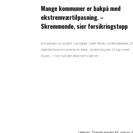
Mange kommuner er bakpå med
ekstremværtilpasning. –
Skremmende, sier forsikringstopp
Innsatsen er svært variabel, viser fersk undersøkelse. D
største kommunene er best, andre bryter til og med
loven. – I en tid der ekstremvær er...
Utgiver: Transit media AS, org.nr