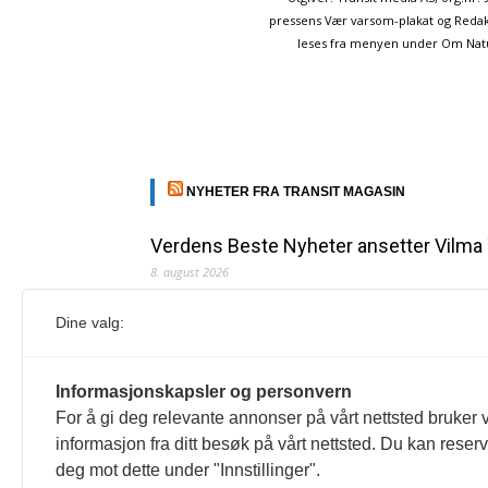
pressens Vær varsom-plakat og Redakt
leses fra menyen under Om Naturp
NYHETER FRA TRANSIT MAGASIN
Verdens Beste Nyheter ansetter Vilma
8. august 2026
Vilma Taubo er utdannet journalist og har jobbet for
Dine valg:
Redaksjonen
Juni Haugan Holden er ny rådgiver i Fo
Informasjonskapsler og personvern
8. august 2026
For å gi deg relevante annonser på vårt nettsted bruker v
Hun har tidligere jobbet som kommunikasjonsrådgiver
informasjon fra ditt besøk på vårt nettsted. Du kan reser
Redaksjonen
deg mot dette under "Innstillinger".