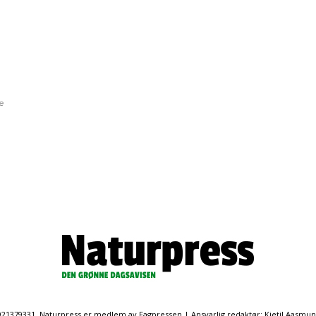
e
. 921379331. Naturpress er medlem av Fagpressen | Ansvarlig redaktør: Kjetil Aasmu