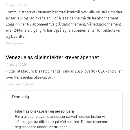
5. august 2026
Kommunistpartiet i Vietnam har total kontroll over alle offisielle medier,
aviser, TV- og radiokanaler. For å lese denne må du ha abonnement
Logg inn her Ny abonnent? Velg Årsabonnement, Månedsabonnement
eller 24-timers tilgang. Vi har også egne abonnementer for biblioteker
og bedrifter.
Redaksjonen
Venezuelas oljeinntekter krever åpenhet
4. august 2026
« Etter at Maduro ble tatt til fange i januar 2026, overtok USA kontrollen
over Venezuelas oljeeksport.»
Sonia Zapata, jurist
Dine valg:
117,8 millioner er på flukt, en nedgang fra forrige
år
Informasjonskapsler og personvern
1. august 2026
For å gi deg relevante annonser på vårt nettsted bruker vi
Ville ha tilsvart verdens trettende største land i folketall. For å lese
informasjon fra ditt besøk på vårt nettsted. Du kan reservere
denne må du ha abonnement Logg inn her Ny abonnent? Velg
deg mot dette under "Innstillinger".