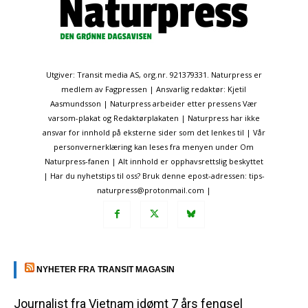
Utgiver: Transit media AS, org.nr. 921379331. Naturpress er
medlem av Fagpressen | Ansvarlig redaktør: Kjetil
Aasmundsson | Naturpress arbeider etter pressens Vær
varsom-plakat og Redaktørplakaten | Naturpress har ikke
ansvar for innhold på eksterne sider som det lenkes til | Vår
personvernerklæring kan leses fra menyen under Om
Naturpress-fanen | Alt innhold er opphavsrettslig beskyttet
| Har du nyhetstips til oss? Bruk denne epost-adressen: tips-
naturpress@protonmail.com |
NYHETER FRA TRANSIT MAGASIN
Journalist fra Vietnam idømt 7 års fengsel