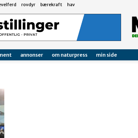
evelferd
rovdyr
bærekraft
hav
ment
annonser
om naturpress
min side