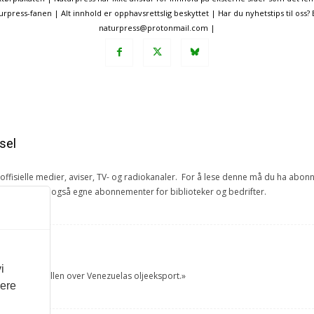
ress-fanen | Alt innhold er opphavsrettslig beskyttet | Har du nyhetstips til oss?
naturpress@protonmail.com |
sel
e offisielle medier, aviser, TV- og radiokanaler. For å lese denne må du ha ab
ang. Vi har også egne abonnementer for biblioteker og bedrifter.
et
i
tok USA kontrollen over Venezuelas oljeeksport.»
vere