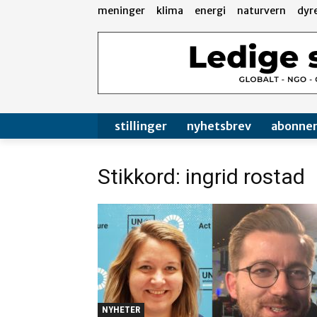
meninger
klima
energi
naturvern
dyr
stillinger
nyhetsbrev
abonne
Stikkord: ingrid rostad
NYHETER