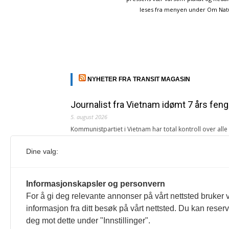
leses fra menyen under Om Naturp
NYHETER FRA TRANSIT MAGASIN
Journalist fra Vietnam idømt 7 års feng
5. august 2026
Kommunistpartiet i Vietnam har total kontroll over all
Årsabonnement, Månedsabonnement eller 24-timers tilg
Dine valg:
Redaksjonen
Venezuelas oljeinntekter krever åpenh
Informasjonskapsler og personvern
4. august 2026
For å gi deg relevante annonser på vårt nettsted bruker v
« Etter at Maduro ble tatt til fange i januar 2026, over
informasjon fra ditt besøk på vårt nettsted. Du kan reser
Sonia Zapata, jurist
deg mot dette under "Innstillinger".