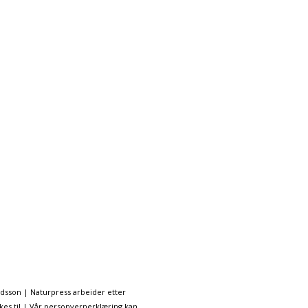
ndsson | Naturpress arbeider etter
kes til | Vår personvernerklæring kan