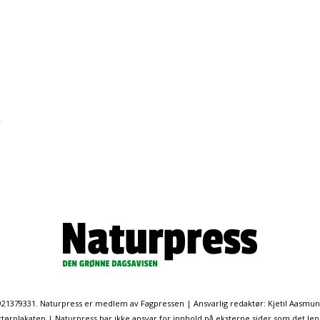
.
. 921379331. Naturpress er medlem av Fagpressen | Ansvarlig redaktør: Kjetil Aasmu
ørplakaten | Naturpress har ikke ansvar for innhold på eksterne sider som det len