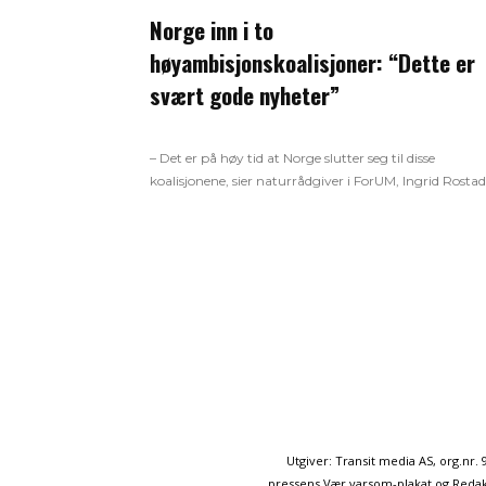
Norge inn i to
høyambisjonskoalisjoner: “Dette er
svært gode nyheter”
– Det er på høy tid at Norge slutter seg til disse
koalisjonene, sier naturrådgiver i ForUM, Ingrid Rostad
Utgiver: Transit media AS, org.nr
pressens Vær varsom-plakat og Redakt