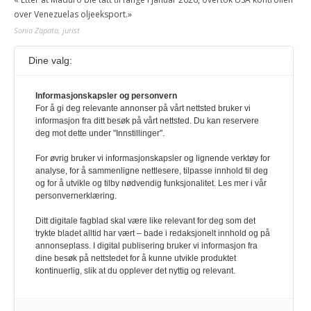
over Venezuelas oljeeksport.»
Sonia Zapata, jurist
Dine valg:
117,8 millioner er på flukt, en nedgang fra forrige
år
1. august 2026
Informasjonskapsler og personvern
For å gi deg relevante annonser på vårt nettsted bruker vi
Ville ha tilsvart verdens trettende største land i folketall. For å lese
informasjon fra ditt besøk på vårt nettsted. Du kan reservere
denne må du ha abonnement Logg inn her Ny abonnent? Velg
deg mot dette under "Innstillinger".
Årsabonnement, Månedsabonnement eller 24-timers tilgang. Vi har
også egne abonnementer for biblioteker og bedrifter.
For øvrig bruker vi informasjonskapsler og lignende verktøy for
analyse, for å sammenligne nettlesere, tilpasse innhold til deg
Redaksjonen
og for å utvikle og tilby nødvendig funksjonalitet. Les mer i vår
personvernerklæring.
Ditt digitale fagblad skal være like relevant for deg som det
trykte bladet alltid har vært – bade i redaksjonelt innhold og på
annonseplass. I digital publisering bruker vi informasjon fra
dine besøk på nettstedet for å kunne utvikle produktet
kontinuerlig, slik at du opplever det nyttig og relevant.