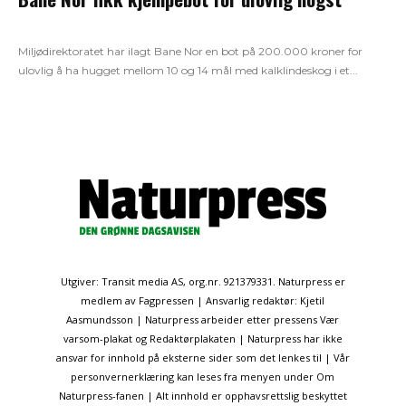
Miljødirektoratet har ilagt Bane Nor en bot på 200.000 kroner for
ulovlig å ha hugget mellom 10 og 14 mål med kalklindeskog i et...
Utgiver: Transit media AS, org.nr. 921379331. Naturpress er
medlem av Fagpressen | Ansvarlig redaktør: Kjetil
Aasmundsson | Naturpress arbeider etter pressens Vær
varsom-plakat og Redaktørplakaten | Naturpress har ikke
ansvar for innhold på eksterne sider som det lenkes til | Vår
personvernerklæring kan leses fra menyen under Om
Naturpress-fanen | Alt innhold er opphavsrettslig beskyttet