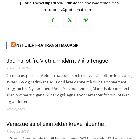
| Har du nyhetstips til oss? Bruk denne epost-adressen: tips-
naturpress@protonmail.com |
NYHETER FRA TRANSIT MAGASIN
Journalist fra Vietnam idømt 7 års fengsel
5. august 2026
Kommunistpartiet i Vietnam har total kontroll over alle offisielle medier,
aviser, TV- og radiokanaler. For å lese denne må du ha abonnement
Logg inn her Ny abonnent? Velg Årsabonnement, Månedsabonnement
eller 24-timers tilgang. Vi har også egne abonnementer for biblioteker
og bedrifter.
Redaksjonen
Venezuelas oljeinntekter krever åpenhet
4. august 2026
« Etter at Maduro ble tatt til fange i januar 2026, overtok USA kontrollen