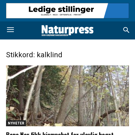
Stikkord: kalklind
NYHETER
Bane Nor fikk kjempebot for ulovlig hogst