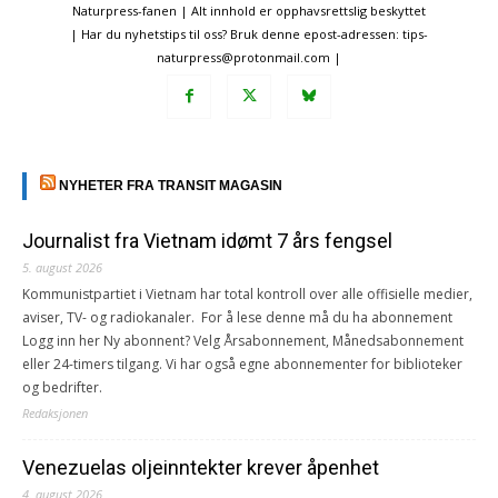
Naturpress-fanen | Alt innhold er opphavsrettslig beskyttet
| Har du nyhetstips til oss? Bruk denne epost-adressen: tips-
naturpress@protonmail.com |
NYHETER FRA TRANSIT MAGASIN
Journalist fra Vietnam idømt 7 års fengsel
5. august 2026
Kommunistpartiet i Vietnam har total kontroll over alle offisielle medier,
aviser, TV- og radiokanaler. For å lese denne må du ha abonnement
Logg inn her Ny abonnent? Velg Årsabonnement, Månedsabonnement
eller 24-timers tilgang. Vi har også egne abonnementer for biblioteker
og bedrifter.
Redaksjonen
Venezuelas oljeinntekter krever åpenhet
4. august 2026