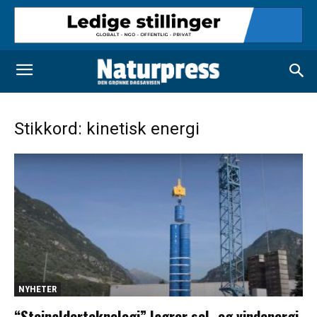
Stikkord: kinetisk energi
NYHETER
“Steinalderteknologi” lagrer sol- og vindenergi