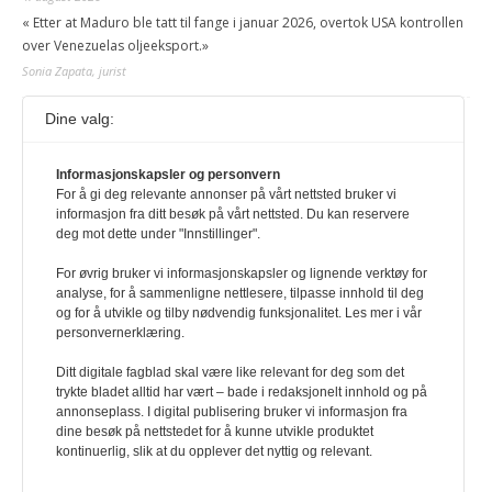
« Etter at Maduro ble tatt til fange i januar 2026, overtok USA kontrollen
over Venezuelas oljeeksport.»
Sonia Zapata, jurist
Dine valg:
117,8 millioner er på flukt, en nedgang fra forrige
år
1. august 2026
Informasjonskapsler og personvern
For å gi deg relevante annonser på vårt nettsted bruker vi
Ville ha tilsvart verdens trettende største land i folketall. For å lese
informasjon fra ditt besøk på vårt nettsted. Du kan reservere
denne må du ha abonnement Logg inn her Ny abonnent? Velg
deg mot dette under "Innstillinger".
Årsabonnement, Månedsabonnement eller 24-timers tilgang. Vi har
også egne abonnementer for biblioteker og bedrifter.
For øvrig bruker vi informasjonskapsler og lignende verktøy for
analyse, for å sammenligne nettlesere, tilpasse innhold til deg
Redaksjonen
og for å utvikle og tilby nødvendig funksjonalitet. Les mer i vår
personvernerklæring.
Ditt digitale fagblad skal være like relevant for deg som det
trykte bladet alltid har vært – bade i redaksjonelt innhold og på
annonseplass. I digital publisering bruker vi informasjon fra
dine besøk på nettstedet for å kunne utvikle produktet
kontinuerlig, slik at du opplever det nyttig og relevant.