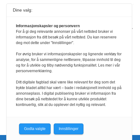
Dine valg:
Journalist fra Vietnam idømt 7 års fengsel
5. august 2026
Informasjonskapsler og personvern
Kommunistpartiet i Vietnam har total kontroll over alle offisielle medier,
For å gi deg relevante annonser på vårt nettsted bruker vi
aviser, TV- og radiokanaler. For å lese denne må du ha abonnement
informasjon fra ditt besøk på vårt nettsted. Du kan reservere
Logg inn her Ny abonnent? Velg Årsabonnement, Månedsabonnement
deg mot dette under "Innstillinger".
eller 24-timers tilgang. Vi har også egne abonnementer for biblioteker
og bedrifter.
For øvrig bruker vi informasjonskapsler og lignende verktøy for
analyse, for å sammenligne nettlesere, tilpasse innhold til deg
Redaksjonen
og for å utvikle og tilby nødvendig funksjonalitet. Les mer i vår
personvernerklæring.
Ditt digitale fagblad skal være like relevant for deg som det
trykte bladet alltid har vært – bade i redaksjonelt innhold og på
annonseplass. I digital publisering bruker vi informasjon fra
dine besøk på nettstedet for å kunne utvikle produktet
kontinuerlig, slik at du opplever det nyttig og relevant.
Godta valgte
Innstillinger