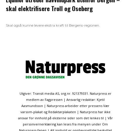
skal elektrifisere Troll og Oseberg
Skal også kunne levere ekstra kraft til Bergens-regionen.
Utgiver: Transit media AS, org.nr. 921379331. Naturpress er
medlem av Fagpressen | Ansvarlig redaktør: Kjetil
Aasmundsson | Naturpress arbeider etter pressens Vær
varsom-plakat og Redaktørplakaten | Naturpress har ikke
ansvar for innhold på eksterne sider som det lenkes til | Vår
personvernerklæring kan leses fra menyen under Om
Naturpress-fanen | Alt innhold er opphavsrettslig beskyttet