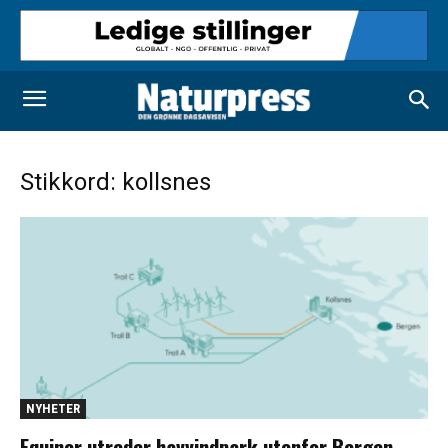
Stikkord: kollsnes
NYHETER
Equinor utreder havvindpark utenfor Bergen –