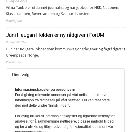
8. august 2026
Vilma Taubo er utdannet journalist og har jobbet for NRK, Nationen,
Klassekampen, Røverradioen og Svalbardsposten.
Redaksjonen
Juni Haugan Holden er ny rådgiver i ForUM
8. august 2026
Hun har tidligere jobbet som kommunikasjonsrådgiver og fagrådgiver i
Greenpeace Norge.
Redaksjonen
Dine valg:
Journalist fra Vietnam idømt 7 års fengsel
5. august 2026
Informasjonskapsler og personvern
Kommunistpartiet i Vietnam har total kontroll over alle offisielle medier,
For å gi deg relevante annonser på vårt nettsted bruker vi
aviser, TV- og radiokanaler. For å lese denne må du ha abonnement
informasjon fra ditt besøk på vårt nettsted. Du kan reservere
Logg inn her Ny abonnent? Velg Årsabonnement, Månedsabonnement
deg mot dette under "Innstillinger".
eller 24-timers tilgang. Vi har også egne abonnementer for biblioteker
og bedrifter.
For øvrig bruker vi informasjonskapsler og lignende verktøy for
analyse, for å sammenligne nettlesere, tilpasse innhold til deg
Redaksjonen
og for å utvikle og tilby nødvendig funksjonalitet. Les mer i vår