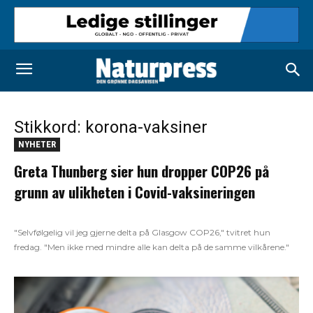
Stikkord: korona-vaksiner
NYHETER
Greta Thunberg sier hun dropper COP26 på
grunn av ulikheten i Covid-vaksineringen
"Selvfølgelig vil jeg gjerne delta på Glasgow COP26," tvitret hun
fredag. "Men ikke med mindre alle kan delta på de samme vilkårene."