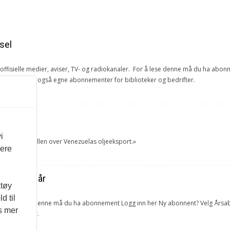
sel
e offisielle medier, aviser, TV- og radiokanaler. For å lese denne må du ha ab
ang. Vi har også egne abonnementer for biblioteker og bedrifter.
et
i
tok USA kontrollen over Venezuelas oljeeksport.»
vere
ra forrige år
ktøy
d til
lketall. For å lese denne må du ha abonnement Logg inn her Ny abonnent? Velg 
es mer
 og bedrifter.