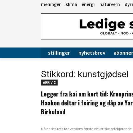
meninger
klima
energi
naturvern
dyr
stillinger
nyhetsbrev
abonne
Stikkord: kunstgjødsel
ARKIV 2
Legger fra kai om kort tid: Kronprin
Haakon deltar i feiring og dåp av Ya
Birkeland
Nå er det rett før verdens første elektriske selvkjørende