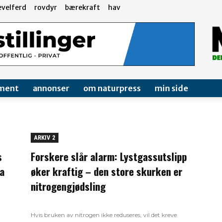
evelferd
rovdyr
bærekraft
hav
ment
annonser
om naturpress
min side
ARKIV 2
s
Forskere slår alarm: Lystgassutslipp
ra
øker kraftig – den store skurken er
nitrogengjødsling
Hvis bruken av nitrogen ikke reduseres, vil det kreve