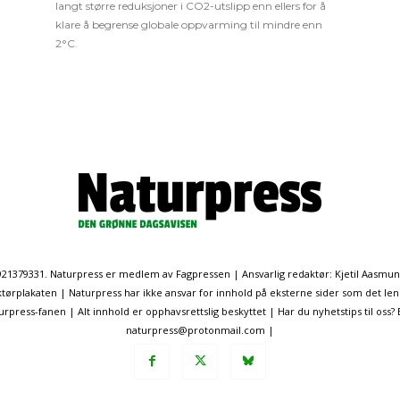
langt større reduksjoner i CO2-utslipp enn ellers for å
klare å begrense globale oppvarming til mindre enn
2°C.
. 921379331. Naturpress er medlem av Fagpressen | Ansvarlig redaktør: Kjetil Aasmu
ørplakaten | Naturpress har ikke ansvar for innhold på eksterne sider som det len
ress-fanen | Alt innhold er opphavsrettslig beskyttet | Har du nyhetstips til oss?
naturpress@protonmail.com |