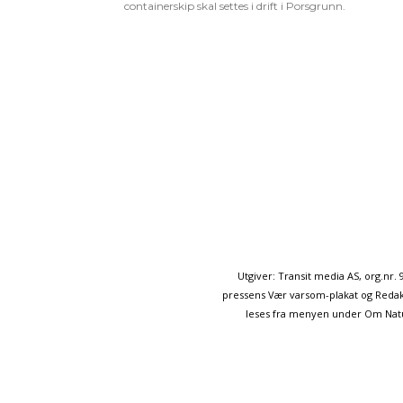
containerskip skal settes i drift i Porsgrunn.
Utgiver: Transit media AS, org.nr
pressens Vær varsom-plakat og Redakt
leses fra menyen under Om Naturp