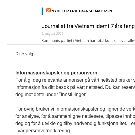
NYHETER FRA TRANSIT MAGASIN
Journalist fra Vietnam idømt 7 års feng
5. august 2026
Kommunistpartiet i Vietnam har total kontroll over all
Årsabonnement, Månedsabonnement eller 24-timers tilg
Dine valg:
Redaksjonen
Venezuelas oljeinntekter krever åpenh
Informasjonskapsler og personvern
4. august 2026
For å gi deg relevante annonser på vårt nettsted bruker v
« Etter at Maduro ble tatt til fange i januar 2026, over
informasjon fra ditt besøk på vårt nettsted. Du kan reser
Sonia Zapata, jurist
deg mot dette under "Innstillinger".
117,8 millioner er på flukt, en nedgang f
For øvrig bruker vi informasjonskapsler og lignende ver
1. august 2026
for analyse, for å sammenligne nettlesere, tilpasse innhol
Ville ha tilsvart verdens trettende største land i fo
deg og for å utvikle og tilby nødvendig funksjonalitet. L
tilgang. Vi har også egne abonnementer for biblioteker
i vår personvernerklæring.
Redaksjonen