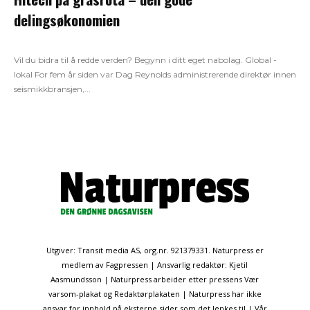
delingsøkonomien
Vil du bidra til å redde verden? Begynn i ditt eget nabolag. Global -
lokal For fem år siden var Dag Reynolds administrerende direktør innen
seismikkbransjen,...
Utgiver: Transit media AS, org.nr. 921379331. Naturpress er
medlem av Fagpressen | Ansvarlig redaktør: Kjetil
Aasmundsson | Naturpress arbeider etter pressens Vær
varsom-plakat og Redaktørplakaten | Naturpress har ikke
ansvar for innhold på eksterne sider som det lenkes til | Vår