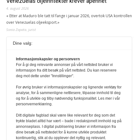
Venezuelas oljeinntekter krever åpenhet
4. august 2026
« Etter at Maduro ble tatt til fange i januar 2026, overtok USA kontrollen
over Venezuelas oljeeksport.»
Sonia Zapata, jurist
Dine valg:
117,8 millioner er på flukt, en nedgang fra forrige
år
1. august 2026
Informasjonskapsler og personvern
For å gi deg relevante annonser på vårt nettsted bruker vi
Ville ha tilsvart verdens trettende største land i folketall. For å lese
informasjon fra ditt besøk på vårt nettsted. Du kan reservere
denne må du ha abonnement Logg inn her Ny abonnent? Velg
deg mot dette under "Innstillinger".
Årsabonnement, Månedsabonnement eller 24-timers tilgang. Vi har
også egne abonnementer for biblioteker og bedrifter.
For øvrig bruker vi informasjonskapsler og lignende verktøy for
analyse, for å sammenligne nettlesere, tilpasse innhold til deg
Redaksjonen
og for å utvikle og tilby nødvendig funksjonalitet. Les mer i vår
personvernerklæring.
Ditt digitale fagblad skal være like relevant for deg som det
trykte bladet alltid har vært – bade i redaksjonelt innhold og på
annonseplass. I digital publisering bruker vi informasjon fra
dine besøk på nettstedet for å kunne utvikle produktet
kontinuerlig, slik at du opplever det nyttig og relevant.