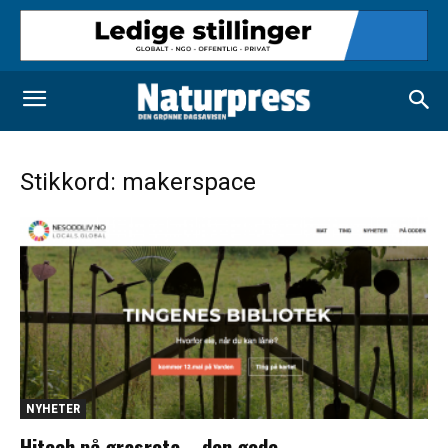
Stikkord: makerspace
NYHETER
Hitech på grasrota – den gode