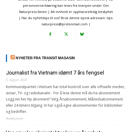
personvernerklæring kan leses fra menyen under Om
Naturpress-fanen | Alt innhold er opphavsrettslig beskyttet
| Har du nyhetstips til oss? Bruk denne epost-adressen: tips-
naturpress@protonmail.com |
NYHETER FRA TRANSIT MAGASIN
Journalist fra Vietnam idømt 7 års fengsel
5. august 2026
Kommunistpartiet i Vietnam har total kontroll over alle offisielle medier,
aviser, TV- og radiokanaler. For å lese denne må du ha abonnement
Logg inn her Ny abonnent? Velg Årsabonnement, Månedsabonnement
eller 24-timers tilgang. Vi har også egne abonnementer for biblioteker
og bedrifter.
Redaksjonen