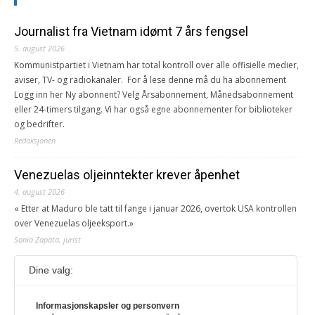
Journalist fra Vietnam idømt 7 års fengsel
5. august 2026
Kommunistpartiet i Vietnam har total kontroll over alle offisielle medier,
aviser, TV- og radiokanaler. For å lese denne må du ha abonnement
Logg inn her Ny abonnent? Velg Årsabonnement, Månedsabonnement
eller 24-timers tilgang. Vi har også egne abonnementer for biblioteker
og bedrifter.
Redaksjonen
Venezuelas oljeinntekter krever åpenhet
4. august 2026
« Etter at Maduro ble tatt til fange i januar 2026, overtok USA kontrollen
over Venezuelas oljeeksport.»
Sonia Zapata, jurist
Dine valg:
117,8 millioner er på flukt, en nedgang fra forrige
år
Informasjonskapsler og personvern
1. august 2026