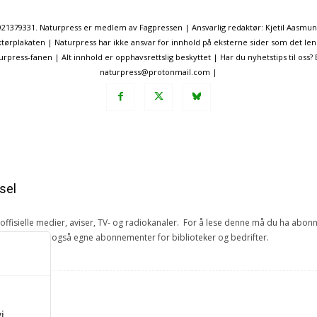
. 921379331. Naturpress er medlem av Fagpressen | Ansvarlig redaktør: Kjetil Aasmu
ørplakaten | Naturpress har ikke ansvar for innhold på eksterne sider som det len
ress-fanen | Alt innhold er opphavsrettslig beskyttet | Har du nyhetstips til oss?
naturpress@protonmail.com |
sel
e offisielle medier, aviser, TV- og radiokanaler. For å lese denne må du ha ab
ang. Vi har også egne abonnementer for biblioteker og bedrifter.
et
i