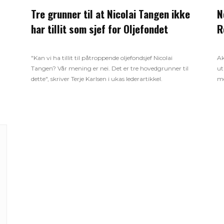
Tre grunner til at Nicolai Tangen ikke
N
har tillit som sjef for Oljefondet
R
"Kan vi ha tillit til påtroppende oljefondsjef Nicolai
Ak
Tangen? Vår mening er nei. Det er tre hovedgrunner til
ut
dette", skriver Terje Karlsen i ukas lederartikkel.
me