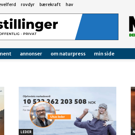
evelferd
rovdyr
bærekraft
hav
ment
annonser
om naturpress
min side
LEDER
N