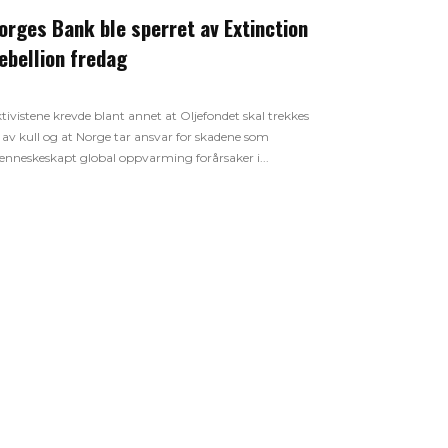
orges Bank ble sperret av Extinction
ebellion fredag
tivistene krevde blant annet at Oljefondet skal trekkes
 av kull og at Norge tar ansvar for skadene som
nneskeskapt global oppvarming forårsaker i...