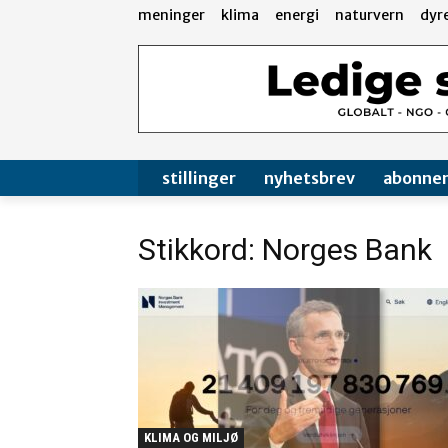
meninger
klima
energi
naturvern
dyr
stillinger
nyhetsbrev
abonne
Stikkord: Norges Bank
KLIMA OG MILJØ