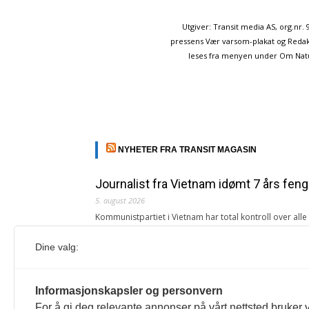
Utgiver: Transit media AS, org.nr
pressens Vær varsom-plakat og Redakt
leses fra menyen under Om Naturp
NYHETER FRA TRANSIT MAGASIN
Journalist fra Vietnam idømt 7 års feng
5. august 2026
Kommunistpartiet i Vietnam har total kontroll over all
Årsabonnement, Månedsabonnement eller 24-timers tilg
Dine valg:
Redaksjonen
Venezuelas oljeinntekter krever åpenh
Informasjonskapsler og personvern
4. august 2026
For å gi deg relevante annonser på vårt nettsted bruker v