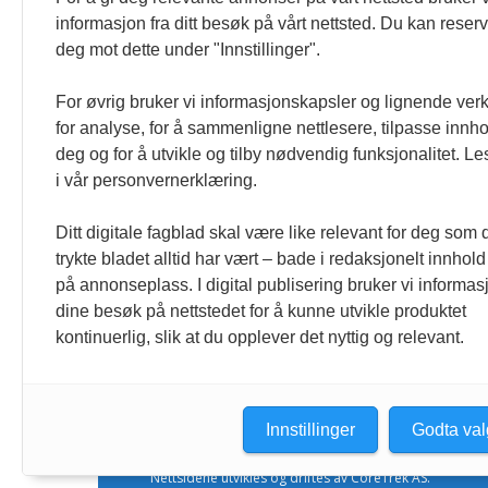
« Etter at Maduro ble tatt til fange i januar 2026, over
informasjon fra ditt besøk på vårt nettsted. Du kan reser
Sonia Zapata, jurist
deg mot dette under "Innstillinger".
117,8 millioner er på flukt, en nedgang f
For øvrig bruker vi informasjonskapsler og lignende ver
1. august 2026
for analyse, for å sammenligne nettlesere, tilpasse innhol
Ville ha tilsvart verdens trettende største land i fo
deg og for å utvikle og tilby nødvendig funksjonalitet. L
tilgang. Vi har også egne abonnementer for biblioteker
i vår personvernerklæring.
Redaksjonen
Ditt digitale fagblad skal være like relevant for deg som 
trykte bladet alltid har vært – bade i redaksjonelt innhold
på annonseplass. I digital publisering bruker vi informasj
dine besøk på nettstedet for å kunne utvikle produktet
kontinuerlig, slik at du opplever det nyttig og relevant.
Innstillinger
Godta val
Nettsidene utvikles og driftes av CoreTrek AS.