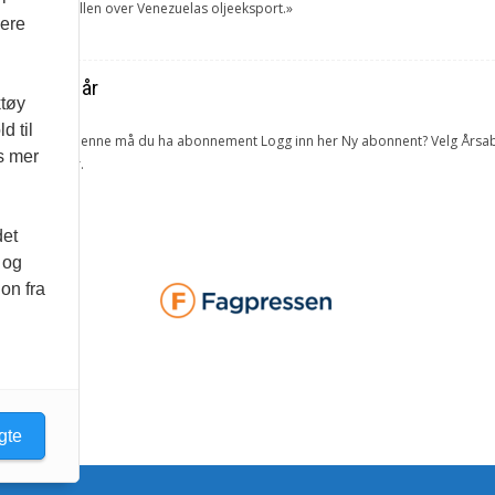
tok USA kontrollen over Venezuelas oljeeksport.»
vere
ra forrige år
ktøy
d til
lketall. For å lese denne må du ha abonnement Logg inn her Ny abonnent? Velg 
es mer
 og bedrifter.
det
 og
on fra
gte