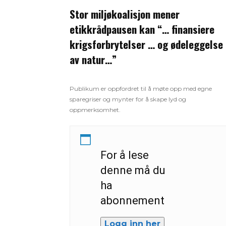
Stor miljøkoalisjon mener
etikkrådpausen kan “… finansiere
krigsforbrytelser … og ødeleggelse
av natur…”
Publikum er oppfordret til å møte opp med egne
sparegriser og mynter for å skape lyd og
oppmerksomhet.
For å lese
denne må du
ha
abonnement
Logg inn her