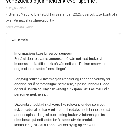
Venezuelas oljeinntekter krever åpenhet
4. august 2026
« Etter at Maduro ble tatt til fange i januar 2026, overtok USA kontrollen
over Venezuelas oljeeksport.»
Sonia Zapata, jurist
Dine valg:
117,8 millioner er på flukt, en nedgang fra forrige
år
1. august 2026
Informasjonskapsler og personvern
For å gi deg relevante annonser på vårt nettsted bruker vi
Ville ha tilsvart verdens trettende største land i folketall. For å lese
informasjon fra ditt besøk på vårt nettsted. Du kan reservere
denne må du ha abonnement Logg inn her Ny abonnent? Velg
deg mot dette under "Innstillinger".
Årsabonnement, Månedsabonnement eller 24-timers tilgang. Vi har
også egne abonnementer for biblioteker og bedrifter.
For øvrig bruker vi informasjonskapsler og lignende verktøy for
analyse, for å sammenligne nettlesere, tilpasse innhold til deg
Redaksjonen
og for å utvikle og tilby nødvendig funksjonalitet. Les mer i vår
personvernerklæring.
Ditt digitale fagblad skal være like relevant for deg som det
trykte bladet alltid har vært – bade i redaksjonelt innhold og på
annonseplass. I digital publisering bruker vi informasjon fra
dine besøk på nettstedet for å kunne utvikle produktet
kontinuerlig, slik at du opplever det nyttig og relevant.