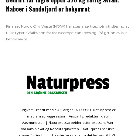
Naboer i Sandefjord er bekymret
Firmaet Nordic Oily Waste (NOW) har spesialisert seg på håndtering av
ulike typer avfallsvann fra for eksempel tankrensing. På grunn av økt
behov søkte...
Utgiver: Transit media AS, org.nr. 921379331. Naturpress er
medlem av Fagpressen | Ansvarlig redaktør: Kjetil
Aasmundsson | Naturpress arbeider etter pressens Vær
varsom-plakat og Redaktørplakaten | Naturpress har ikke
ansvar for innhold på eksterne sider som det lenkes til | Vår