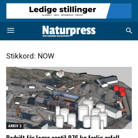
Stikkord: NOW
ARKIV 2
Bedrift får lagre opptil 976 kg farlig avfall.