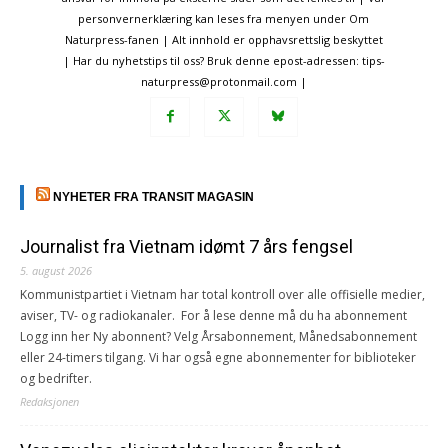
personvernerklæring kan leses fra menyen under Om
Naturpress-fanen | Alt innhold er opphavsrettslig beskyttet
| Har du nyhetstips til oss? Bruk denne epost-adressen: tips-
naturpress@protonmail.com |
NYHETER FRA TRANSIT MAGASIN
Journalist fra Vietnam idømt 7 års fengsel
5. august 2026
Kommunistpartiet i Vietnam har total kontroll over alle offisielle medier,
aviser, TV- og radiokanaler. For å lese denne må du ha abonnement
Logg inn her Ny abonnent? Velg Årsabonnement, Månedsabonnement
eller 24-timers tilgang. Vi har også egne abonnementer for biblioteker
og bedrifter.
Redaksjonen