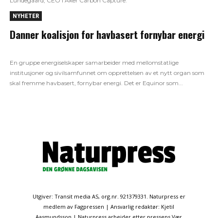
Lundegaard, CEO i Aker Carbon Capture.
NYHETER
Danner koalisjon for havbasert fornybar energi
En gruppe energiselskaper samarbeider med mellomstatlige
institusjoner og sivilsamfunnet om opprettelsen av et nytt organ som
skal fremme havbasert, fornybar energi. Det er Equinor som...
Utgiver: Transit media AS, org.nr. 921379331. Naturpress er
medlem av Fagpressen | Ansvarlig redaktør: Kjetil
Aasmundsson | Naturpress arbeider etter pressens Vær