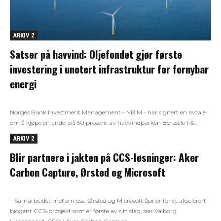
ARKIV 2
Satser på havvind: Oljefondet gjør første
investering i unotert infrastruktur for fornybar
energi
Norges Bank Investment Management - NBIM - har signert en avtale
om å kjøpe en andel på 50 prosent av havvindparken Borssele 1 &...
ARKIV 2
Blir partnere i jakten på CCS-løsninger: Aker
Carbon Capture, Ørsted og Microsoft
– Samarbeidet mellom oss, Ørsted og Microsoft åpner for et akselerert
biogent CCS-prosjekt som er første av sitt slag, sier Valborg