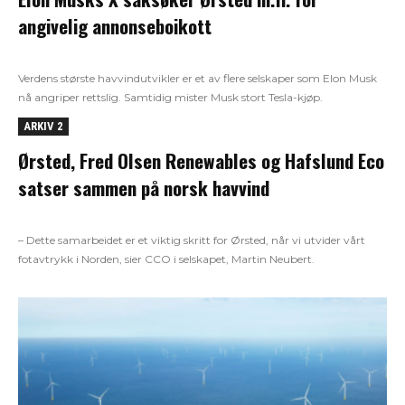
angivelig annonseboikott
Verdens største havvindutvikler er et av flere selskaper som Elon Musk
nå angriper rettslig. Samtidig mister Musk stort Tesla-kjøp.
ARKIV 2
Ørsted, Fred Olsen Renewables og Hafslund Eco
satser sammen på norsk havvind
– Dette samarbeidet er et viktig skritt for Ørsted, når vi utvider vårt
fotavtrykk i Norden, sier CCO i selskapet, Martin Neubert.