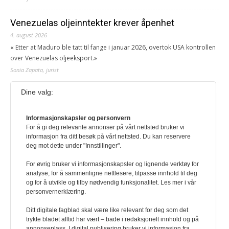
Venezuelas oljeinntekter krever åpenhet
4. august 2026
« Etter at Maduro ble tatt til fange i januar 2026, overtok USA kontrollen
over Venezuelas oljeeksport.»
Sonia Zapata, jurist
Dine valg:
117,8 millioner er på flukt, en nedgang fra forrige
år
Informasjonskapsler og personvern
1. august 2026
For å gi deg relevante annonser på vårt nettsted bruker vi
Ville ha tilsvart verdens trettende største land i folketall. For å lese
informasjon fra ditt besøk på vårt nettsted. Du kan reservere
denne må du ha abonnement Logg inn her Ny abonnent? Velg
deg mot dette under "Innstillinger".
Årsabonnement, Månedsabonnement eller 24-timers tilgang. Vi har
også egne abonnementer for biblioteker og bedrifter.
For øvrig bruker vi informasjonskapsler og lignende verktøy for
analyse, for å sammenligne nettlesere, tilpasse innhold til deg
Redaksjonen
og for å utvikle og tilby nødvendig funksjonalitet. Les mer i vår
personvernerklæring.
Ditt digitale fagblad skal være like relevant for deg som det
trykte bladet alltid har vært – bade i redaksjonelt innhold og på
annonseplass. I digital publisering bruker vi informasjon fra