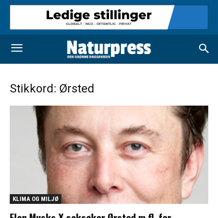
Stikkord: Ørsted
KLIMA OG MILJØ
Elon Musks X saksøker Ørsted m.fl. for