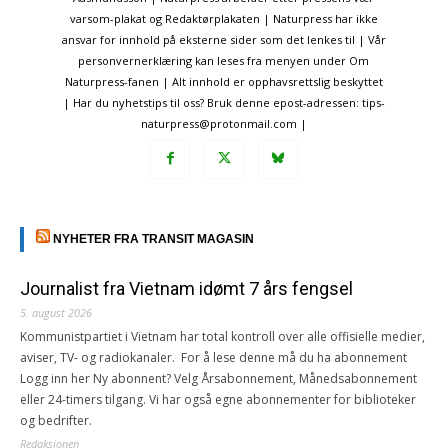
varsom-plakat og Redaktørplakaten | Naturpress har ikke
ansvar for innhold på eksterne sider som det lenkes til | Vår
personvernerklæring kan leses fra menyen under Om
Naturpress-fanen | Alt innhold er opphavsrettslig beskyttet
| Har du nyhetstips til oss? Bruk denne epost-adressen: tips-
naturpress@protonmail.com |
NYHETER FRA TRANSIT MAGASIN
Journalist fra Vietnam idømt 7 års fengsel
5. august 2026
Kommunistpartiet i Vietnam har total kontroll over alle offisielle medier,
aviser, TV- og radiokanaler. For å lese denne må du ha abonnement
Logg inn her Ny abonnent? Velg Årsabonnement, Månedsabonnement
eller 24-timers tilgang. Vi har også egne abonnementer for biblioteker
og bedrifter.
Redaksjonen