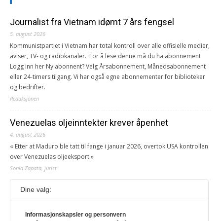
Journalist fra Vietnam idømt 7 års fengsel
5. august 2026
Kommunistpartiet i Vietnam har total kontroll over alle offisielle medier,
aviser, TV- og radiokanaler. For å lese denne må du ha abonnement
Logg inn her Ny abonnent? Velg Årsabonnement, Månedsabonnement
eller 24-timers tilgang. Vi har også egne abonnementer for biblioteker
og bedrifter.
Redaksjonen
Venezuelas oljeinntekter krever åpenhet
4. august 2026
« Etter at Maduro ble tatt til fange i januar 2026, overtok USA kontrollen
over Venezuelas oljeeksport.»
Sonia Zapata, jurist
Dine valg:
117,8 millioner er på flukt, en nedgang fra forrige
år
Informasjonskapsler og personvern
1. august 2026