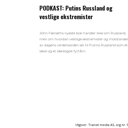
PODKAST: Putins Russland og
vestlige ekstremister
John Færseths nyeste bok handler ikke om Russland,
men om hvordan vestlige ekstremister og motstande
av dagens verdensorden ser til Putins Russland som et
ideal og et ideologisk fyrtårn.
Utgiver: Transit media AS, org.nr