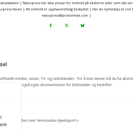
ørplakaten | Naturpress har ikke ansvar for innhold på eksterne sider som det len
ress-fanen | Alt innhold er opphavsrettslig beskyttet | Har du nyhetstips til oss?
naturpress@protonmail.com |
sel
e offisielle medier, aviser, TV- og radiokanaler. For å lese denne må du ha ab
ang. Vi har også egne abonnementer for biblioteker og bedrifter.
et
i
tok USA kontrollen over Venezuelas oljeeksport.»
vere