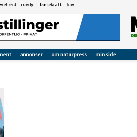
evelferd
rovdyr
bærekraft
hav
ment
annonser
om naturpress
min side