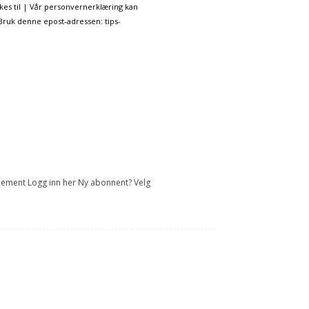
kes til | Vår personvernerklæring kan
 Bruk denne epost-adressen: tips-
onnement Logg inn her Ny abonnent? Velg