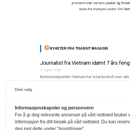
pressens Vær varsom-plakat og Redakt
leses fra menyen under Om Naturp
NYHETER FRA TRANSIT MAGASIN
Journalist fra Vietnam idømt 7 års feng
5. august 2026
Kommunistpartiet i Vietnam har total kontroll over all
Årsabonnement, Månedsabonnement eller 24-timers tilg
Dine valg:
Redaksjonen
Venezuelas oljeinntekter krever åpenh
Informasjonskapsler og personvern
4. august 2026
For å gi deg relevante annonser på vårt nettsted bruker v
« Etter at Maduro ble tatt til fange i januar 2026, over
informasjon fra ditt besøk på vårt nettsted. Du kan reser
Sonia Zapata, jurist
deg mot dette under "Innstillinger".