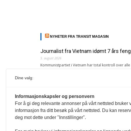
NYHETER FRA TRANSIT MAGASIN
Journalist fra Vietnam idømt 7 års feng
5. august 2026
Kommunistpartiet i Vietnam har total kontroll over all
Årsabonnement, Månedsabonnement eller 24-timers tilg
Dine valg:
Redaksjonen
Venezuelas oljeinntekter krever åpenh
Informasjonskapsler og personvern
4. august 2026
For å gi deg relevante annonser på vårt nettsted bruker v
« Etter at Maduro ble tatt til fange i januar 2026, over
informasjon fra ditt besøk på vårt nettsted. Du kan reser
Sonia Zapata, jurist
deg mot dette under "Innstillinger".
117,8 millioner er på flukt, en nedgang f