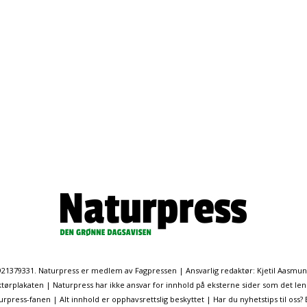
. 921379331. Naturpress er medlem av Fagpressen | Ansvarlig redaktør: Kjetil Aasmu
ørplakaten | Naturpress har ikke ansvar for innhold på eksterne sider som det len
ress-fanen | Alt innhold er opphavsrettslig beskyttet | Har du nyhetstips til oss?