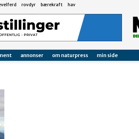
evelferd
rovdyr
bærekraft
hav
ment
annonser
om naturpress
min side