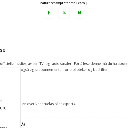
naturpress@protonmail.com |
sel
e offisielle medier, aviser, TV- og radiokanaler. For å lese denne må du ha ab
ang. Vi har også egne abonnementer for biblioteker og bedrifter.
et
i
tok USA kontrollen over Venezuelas oljeeksport.»
vere
ra forrige år