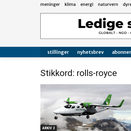
meninger
klima
energi
naturvern
dyr
stillinger
nyhetsbrev
abonne
Stikkord: rolls-royce
ARKIV 2