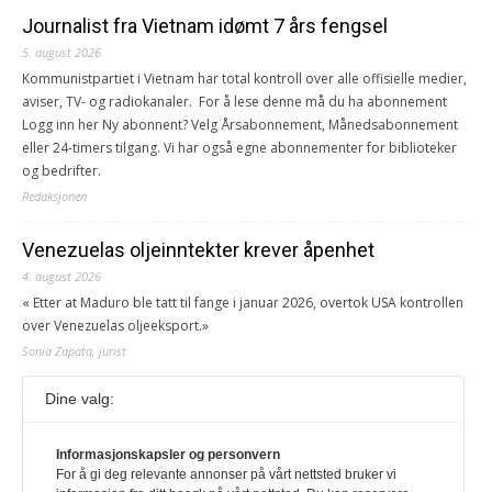
Journalist fra Vietnam idømt 7 års fengsel
5. august 2026
Kommunistpartiet i Vietnam har total kontroll over alle offisielle medier,
aviser, TV- og radiokanaler. For å lese denne må du ha abonnement
Logg inn her Ny abonnent? Velg Årsabonnement, Månedsabonnement
eller 24-timers tilgang. Vi har også egne abonnementer for biblioteker
og bedrifter.
Redaksjonen
Venezuelas oljeinntekter krever åpenhet
4. august 2026
« Etter at Maduro ble tatt til fange i januar 2026, overtok USA kontrollen
over Venezuelas oljeeksport.»
Sonia Zapata, jurist
Dine valg:
117,8 millioner er på flukt, en nedgang fra forrige
år
Informasjonskapsler og personvern
1. august 2026
For å gi deg relevante annonser på vårt nettsted bruker vi
Ville ha tilsvart verdens trettende største land i folketall. For å lese