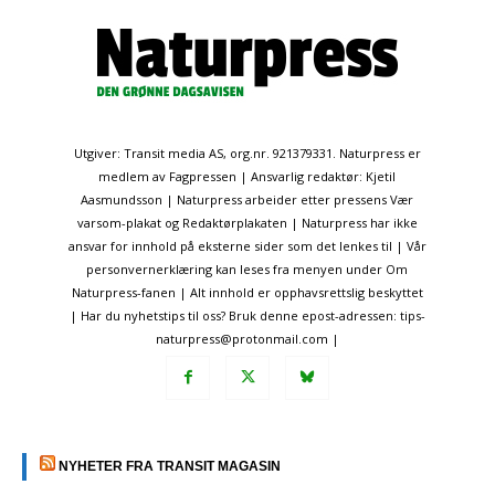
Utgiver: Transit media AS, org.nr. 921379331. Naturpress er
medlem av Fagpressen | Ansvarlig redaktør: Kjetil
Aasmundsson | Naturpress arbeider etter pressens Vær
varsom-plakat og Redaktørplakaten | Naturpress har ikke
ansvar for innhold på eksterne sider som det lenkes til | Vår
personvernerklæring kan leses fra menyen under Om
Naturpress-fanen | Alt innhold er opphavsrettslig beskyttet
| Har du nyhetstips til oss? Bruk denne epost-adressen: tips-
naturpress@protonmail.com |
NYHETER FRA TRANSIT MAGASIN