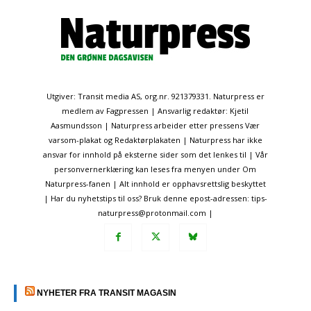
Utgiver: Transit media AS, org.nr. 921379331. Naturpress er
medlem av Fagpressen | Ansvarlig redaktør: Kjetil
Aasmundsson | Naturpress arbeider etter pressens Vær
varsom-plakat og Redaktørplakaten | Naturpress har ikke
ansvar for innhold på eksterne sider som det lenkes til | Vår
personvernerklæring kan leses fra menyen under Om
Naturpress-fanen | Alt innhold er opphavsrettslig beskyttet
| Har du nyhetstips til oss? Bruk denne epost-adressen: tips-
naturpress@protonmail.com |
NYHETER FRA TRANSIT MAGASIN