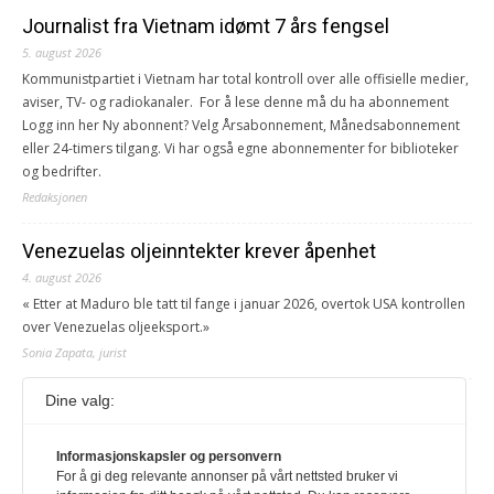
Journalist fra Vietnam idømt 7 års fengsel
5. august 2026
Kommunistpartiet i Vietnam har total kontroll over alle offisielle medier,
aviser, TV- og radiokanaler. For å lese denne må du ha abonnement
Logg inn her Ny abonnent? Velg Årsabonnement, Månedsabonnement
eller 24-timers tilgang. Vi har også egne abonnementer for biblioteker
og bedrifter.
Redaksjonen
Venezuelas oljeinntekter krever åpenhet
4. august 2026
« Etter at Maduro ble tatt til fange i januar 2026, overtok USA kontrollen
over Venezuelas oljeeksport.»
Sonia Zapata, jurist
Dine valg:
117,8 millioner er på flukt, en nedgang fra forrige
år
Informasjonskapsler og personvern
1. august 2026
For å gi deg relevante annonser på vårt nettsted bruker vi
Ville ha tilsvart verdens trettende største land i folketall. For å lese