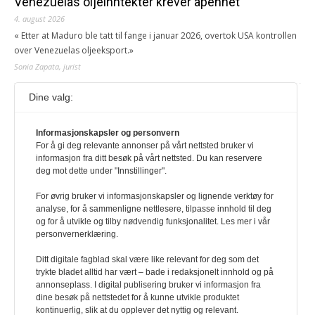
Venezuelas oljeinntekter krever åpenhet
4. august 2026
« Etter at Maduro ble tatt til fange i januar 2026, overtok USA kontrollen
over Venezuelas oljeeksport.»
Sonia Zapata, jurist
Dine valg:
117,8 millioner er på flukt, en nedgang fra forrige
år
1. august 2026
Informasjonskapsler og personvern
For å gi deg relevante annonser på vårt nettsted bruker vi
Ville ha tilsvart verdens trettende største land i folketall. For å lese
informasjon fra ditt besøk på vårt nettsted. Du kan reservere
denne må du ha abonnement Logg inn her Ny abonnent? Velg
deg mot dette under "Innstillinger".
Årsabonnement, Månedsabonnement eller 24-timers tilgang. Vi har
også egne abonnementer for biblioteker og bedrifter.
For øvrig bruker vi informasjonskapsler og lignende verktøy for
analyse, for å sammenligne nettlesere, tilpasse innhold til deg
Redaksjonen
og for å utvikle og tilby nødvendig funksjonalitet. Les mer i vår
personvernerklæring.
Ditt digitale fagblad skal være like relevant for deg som det
trykte bladet alltid har vært – bade i redaksjonelt innhold og på
annonseplass. I digital publisering bruker vi informasjon fra
dine besøk på nettstedet for å kunne utvikle produktet
kontinuerlig, slik at du opplever det nyttig og relevant.