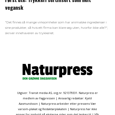
vegansk
"Det finnes så mange virksomheter som har animalske ingredienser i
sine produkter, så hvis ett firma kan klare seg uten, hvorfor ikke alle?",
skriver innehaveren av trykkeriet.
Utgiver: Transit media AS, org.nr. 921379331. Naturpress er
medlem av Fagpressen | Ansvarlig redaktør: Kjetil
Aasmundsson | Naturpress arbeider etter pressens Vær
varsom-plakat og Redaktørplakaten | Naturpress har ikke
ansvar for innhold på eksterne sider som det lenkes til | Vår