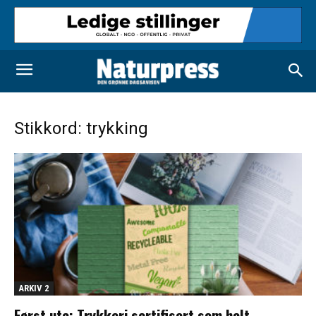
Stikkord: trykking
ARKIV 2
Først ute: Trykkeri sertifisert som helt