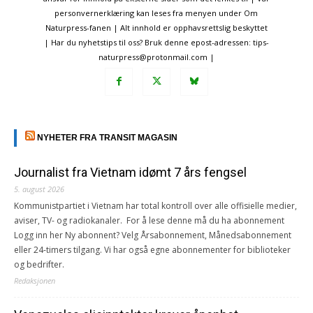
personvernerklæring kan leses fra menyen under Om
Naturpress-fanen | Alt innhold er opphavsrettslig beskyttet
| Har du nyhetstips til oss? Bruk denne epost-adressen: tips-
naturpress@protonmail.com |
NYHETER FRA TRANSIT MAGASIN
Journalist fra Vietnam idømt 7 års fengsel
5. august 2026
Kommunistpartiet i Vietnam har total kontroll over alle offisielle medier,
aviser, TV- og radiokanaler. For å lese denne må du ha abonnement
Logg inn her Ny abonnent? Velg Årsabonnement, Månedsabonnement
eller 24-timers tilgang. Vi har også egne abonnementer for biblioteker
og bedrifter.
Redaksjonen