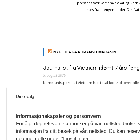
pressens Vær varsom-plakat og Redakt
leses fra menyen under Om Naturp
NYHETER FRA TRANSIT MAGASIN
Journalist fra Vietnam idømt 7 års feng
5. august 2026
Kommunistpartiet i Vietnam har total kontroll over all
Årsabonnement, Månedsabonnement eller 24-timers tilg
Dine valg:
Redaksjonen
Venezuelas oljeinntekter krever åpenh
Informasjonskapsler og personvern
4. august 2026
For å gi deg relevante annonser på vårt nettsted bruker v
« Etter at Maduro ble tatt til fange i januar 2026, over
informasjon fra ditt besøk på vårt nettsted. Du kan reser
Sonia Zapata, jurist
deg mot dette under "Innstillinger".