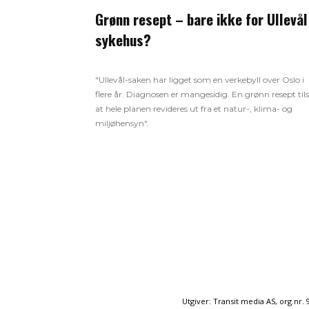
Grønn resept – bare ikke for Ullevål
sykehus?
"Ullevål-saken har ligget som en verkebyll over Oslo i
flere år. Diagnosen er mangesidig. En grønn resept tils
at hele planen revideres ut fra et natur-, klima- og
miljøhensyn".
Utgiver: Transit media AS, org.nr