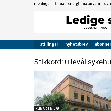
meninger
klima
energi
naturvern
dyr
stillinger
nyhetsbrev
abonne
Stikkord: ullevål sykeh
KLIMA OG MILJØ