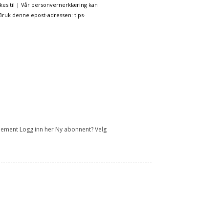
kes til | Vår personvernerklæring kan
 Bruk denne epost-adressen: tips-
onnement Logg inn her Ny abonnent? Velg