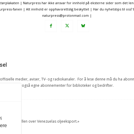
ørplakaten | Naturpress har ikke ansvar for innhold på eksterne sider som det len
ress-fanen | Alt innhold er opphavsrettslig beskyttet | Har du nyhetstips til oss?
naturpress@protonmail.com |
sel
e offisielle medier, aviser, TV- og radiokanaler. For å lese denne må du ha ab
ang. Vi har også egne abonnementer for biblioteker og bedrifter.
et
i
tok USA kontrollen over Venezuelas oljeeksport.»
vere