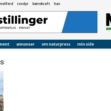
evelferd
rovdyr
bærekraft
hav
ment
annonser
om naturpress
min side
us