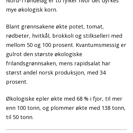
Nord-Trøndelag er to fylker hvor det dyrkes
mye økologisk korn.
Blant grønnsakene økte potet, tomat,
rødbeter, hvitkål, brokkoli og stilkselleri med
mellom 50 og 100 prosent. Kvantumsmessig er
gulrot den største økologiske
frilandsgrønnsaken, mens rapidsalat har
størst andel norsk produksjon, med 34
prosent.
Økologiske epler økte med 68 % i fjor, til mer
enn 100 tonn, og plommer økte med 138 tonn,
til 50 tonn.