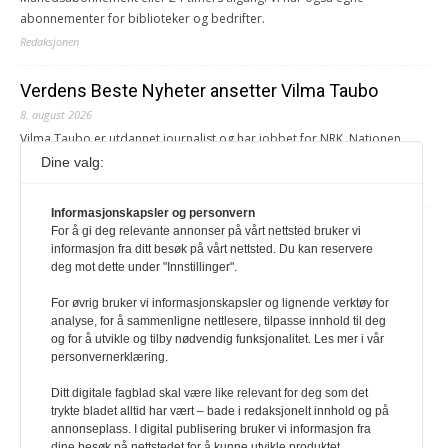
abonnementer for biblioteker og bedrifter.
Redaksjonen
Verdens Beste Nyheter ansetter Vilma Taubo
8. august 2026
Vilma Taubo er utdannet journalist og har jobbet for NRK, Nationen,
Klassekampen, Røverradioen og Svalbardsposten.
Dine valg:
Redaksjonen
Informasjonskapsler og personvern
Juni Haugan Holden er ny rådgiver i ForUM
For å gi deg relevante annonser på vårt nettsted bruker vi
informasjon fra ditt besøk på vårt nettsted. Du kan reservere
8. august 2026
deg mot dette under "Innstillinger".
Hun har tidligere jobbet som kommunikasjonsrådgiver og fagrådgiver i
Greenpeace Norge.
For øvrig bruker vi informasjonskapsler og lignende verktøy for
analyse, for å sammenligne nettlesere, tilpasse innhold til deg
Redaksjonen
og for å utvikle og tilby nødvendig funksjonalitet. Les mer i vår
personvernerklæring.
Ditt digitale fagblad skal være like relevant for deg som det
trykte bladet alltid har vært – bade i redaksjonelt innhold og på
annonseplass. I digital publisering bruker vi informasjon fra
dine besøk på nettstedet for å kunne utvikle produktet