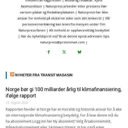
medlem av Fagpressen | Ansvarlig redaktør: Kjetil
Aasmundsson | Naturpress arbeider etter pressens Vær
varsom-plakat og Redaktørplakaten | Naturpress har ikke
ansvar for innhold på eksterne sider som det lenkes til | Vår
personvernerklæring kan leses fra menyen under Om
Naturpress-fanen | Alt innhold er opphavsrettslig beskyttet
| Har du nyhetstips til oss? Bruk denne epost-adressen: tips-
naturpress@protonmail.com |
NYHETER FRA TRANSIT MAGASIN
Norge bør gi 100 milliarder årlig til klimafinansiering,
ifølge rapport
10. august 2026
Rapporten hevder at Norge har et moralsk og historisk ansvar for å øke
sin internasjonale klimafinansiering betydelig. For å lese denne må du
ha abonnement Logg inn her Ny abonnent? Velg Årsabonnement,
Månedsabonnement eller 24-timers tilgang. Vi har også egne