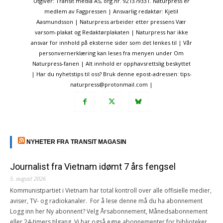
Utgiver: Transit media AS, org.nr. 921379331. Naturpress er
medlem av Fagpressen | Ansvarlig redaktør: Kjetil
Aasmundsson | Naturpress arbeider etter pressens Vær
varsom-plakat og Redaktørplakaten | Naturpress har ikke
ansvar for innhold på eksterne sider som det lenkes til | Vår
personvernerklæring kan leses fra menyen under Om
Naturpress-fanen | Alt innhold er opphavsrettslig beskyttet
| Har du nyhetstips til oss? Bruk denne epost-adressen: tips-
naturpress@protonmail.com |
NYHETER FRA TRANSIT MAGASIN
Journalist fra Vietnam idømt 7 års fengsel
5. august 2026
Kommunistpartiet i Vietnam har total kontroll over alle offisielle medier,
aviser, TV- og radiokanaler. For å lese denne må du ha abonnement
Logg inn her Ny abonnent? Velg Årsabonnement, Månedsabonnement
eller 24-timers tilgang. Vi har også egne abonnementer for biblioteker