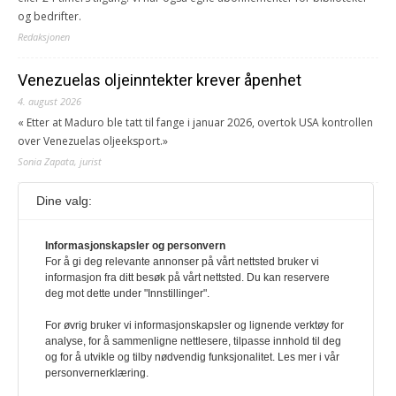
og bedrifter.
Redaksjonen
Venezuelas oljeinntekter krever åpenhet
4. august 2026
« Etter at Maduro ble tatt til fange i januar 2026, overtok USA kontrollen
over Venezuelas oljeeksport.»
Sonia Zapata, jurist
Dine valg:
117,8 millioner er på flukt, en nedgang fra forrige
år
1. august 2026
Informasjonskapsler og personvern
For å gi deg relevante annonser på vårt nettsted bruker vi
Ville ha tilsvart verdens trettende største land i folketall. For å lese
informasjon fra ditt besøk på vårt nettsted. Du kan reservere
denne må du ha abonnement Logg inn her Ny abonnent? Velg
deg mot dette under "Innstillinger".
Årsabonnement, Månedsabonnement eller 24-timers tilgang. Vi har
også egne abonnementer for biblioteker og bedrifter.
For øvrig bruker vi informasjonskapsler og lignende verktøy for
analyse, for å sammenligne nettlesere, tilpasse innhold til deg
Redaksjonen
og for å utvikle og tilby nødvendig funksjonalitet. Les mer i vår
personvernerklæring.