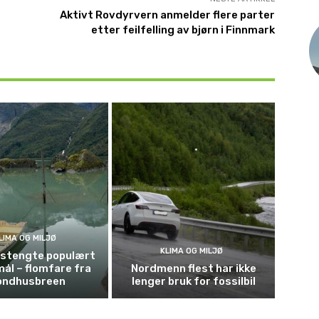
Aktivt Rovdyrvern anmelder flere parter
etter feilfelling av bjørn i Finnmark
LIMA OG MILJØ
KLIMA OG MILJØ
t stengte populært
mål – flomfare fra
Nordmenn flest har ikke
ondhusbreen
lenger bruk for fossilbil