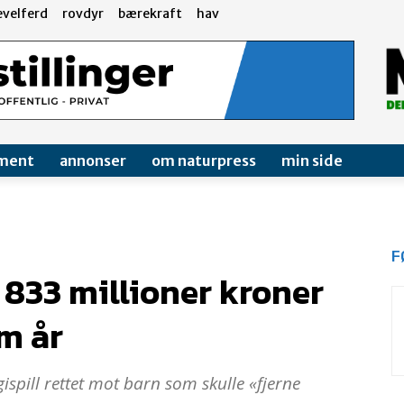
evelferd
rovdyr
bærekraft
hav
ment
annonser
om naturpress
min side
F
 833 millioner kroner
m år
rgispill rettet mot barn som skulle «fjerne