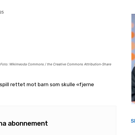
025
r. Foto: Wikimeoda Commons / the Creative Commons Attribution-Share
gispill rettet mot barn som skulle «fjerne
S
u ha abonnement