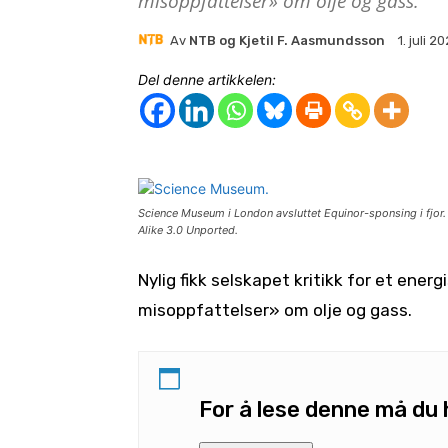
misoppfattelser» om olje og gass.
Av
NTB og Kjetil F. Aasmundsson
1. juli 2
Del denne artikkelen:
Science Museum i London avsluttet Equinor-sponsing i fjo
Alike 3.0 Unported.
Nylig fikk selskapet kritikk for et ener
misoppfattelser» om olje og gass.
For å lese denne må d