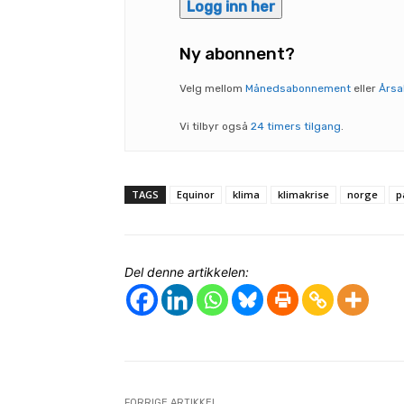
Logg inn her
Ny abonnent?
Velg mellom
Månedsabonnement
eller
Års
Vi tilbyr også
24 timers tilgang
.
TAGS
Equinor
klima
klimakrise
norge
p
Del denne artikkelen:
FORRIGE ARTIKKEL