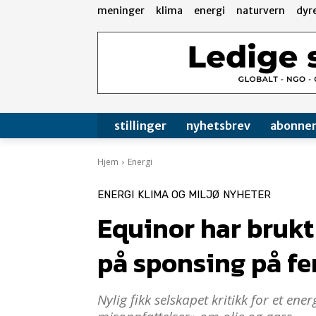
meninger
klima
energi
naturvern
dyr
stillinger
nyhetsbrev
abonne
Hjem
Energi
ENERGI
KLIMA OG MILJØ
NYHETER
Equinor har brukt
på sponsing på fe
Nylig fikk selskapet kritikk for et ene