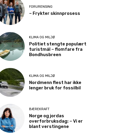
FORURENSING
– Frykter skinnprosess
KLIMA OG MILJØ
Politiet stengte populært
turistmål – flomfare fra
Bondhusbreen
KLIMA OG MILJØ
Nordmenn flest har ikke
lenger bruk for fossilbil
BÆREKRAFT
Norge og jordas
overforbruksdag: – Vi er
blant verstingene