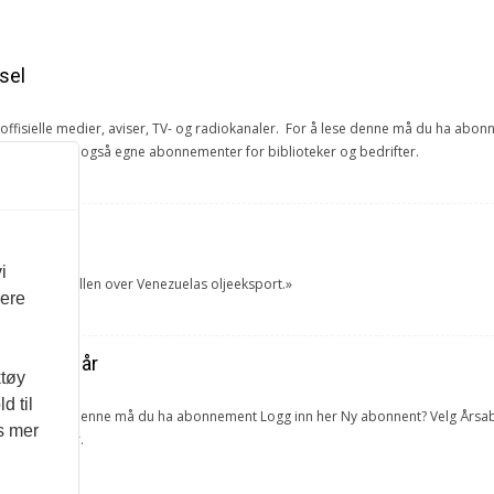
sel
e offisielle medier, aviser, TV- og radiokanaler. For å lese denne må du ha ab
ang. Vi har også egne abonnementer for biblioteker og bedrifter.
et
i
tok USA kontrollen over Venezuelas oljeeksport.»
vere
ra forrige år
ktøy
d til
lketall. For å lese denne må du ha abonnement Logg inn her Ny abonnent? Velg 
es mer
 og bedrifter.