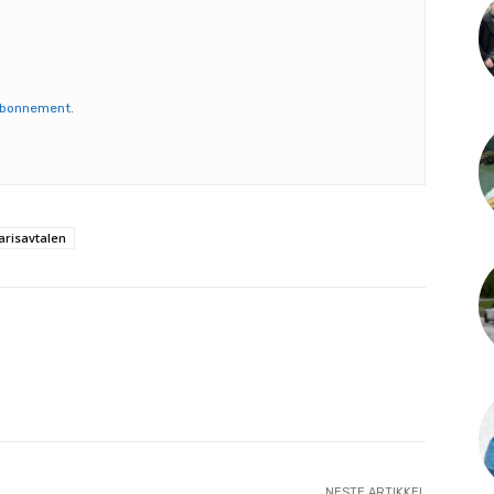
abonnement
.
arisavtalen
NESTE ARTIKKEL