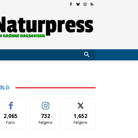
ØLG
2,065
732
1,652
Fans
Følgere
Følgere