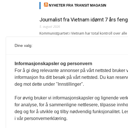
NYHETER FRA TRANSIT MAGASIN
Journalist fra Vietnam idømt 7 års feng
5. august 2026
Kommunistpartiet i Vietnam har total kontroll over all
Årsabonnement, Månedsabonnement eller 24-timers tilg
Dine valg:
Redaksjonen
Venezuelas oljeinntekter krever åpenh
Informasjonskapsler og personvern
4. august 2026
For å gi deg relevante annonser på vårt nettsted bruker v
« Etter at Maduro ble tatt til fange i januar 2026, over
informasjon fra ditt besøk på vårt nettsted. Du kan reser
Sonia Zapata, jurist
deg mot dette under "Innstillinger".
117,8 millioner er på flukt, en nedgang f
For øvrig bruker vi informasjonskapsler og lignende ver
1. august 2026
for analyse, for å sammenligne nettlesere, tilpasse innhol
Ville ha tilsvart verdens trettende største land i fo
deg og for å utvikle og tilby nødvendig funksjonalitet. L
tilgang. Vi har også egne abonnementer for biblioteker
i vår personvernerklæring.
Redaksjonen