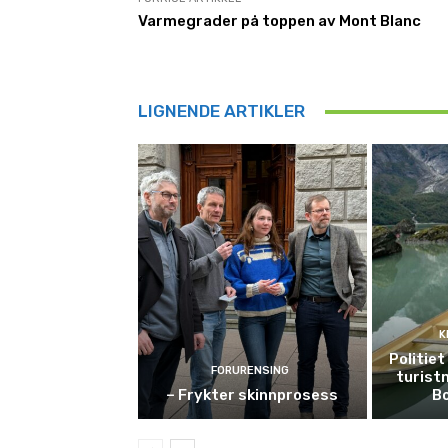
Varmegrader på toppen av Mont Blanc
LIGNENDE ARTIKLER
K
Politie
FORURENSING
turist
– Frykter skinnprosess
B