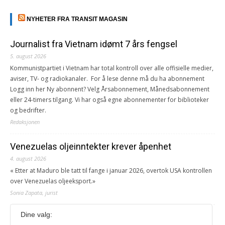
NYHETER FRA TRANSIT MAGASIN
Journalist fra Vietnam idømt 7 års fengsel
5. august 2026
Kommunistpartiet i Vietnam har total kontroll over alle offisielle medier,
aviser, TV- og radiokanaler. For å lese denne må du ha abonnement
Logg inn her Ny abonnent? Velg Årsabonnement, Månedsabonnement
eller 24-timers tilgang. Vi har også egne abonnementer for biblioteker
og bedrifter.
Redaksjonen
Venezuelas oljeinntekter krever åpenhet
4. august 2026
« Etter at Maduro ble tatt til fange i januar 2026, overtok USA kontrollen
over Venezuelas oljeeksport.»
Sonia Zapata, jurist
Dine valg:
117,8 millioner er på flukt, en nedgang fra forrige