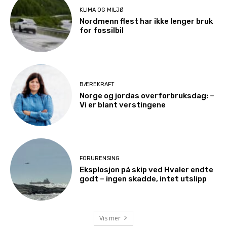
KLIMA OG MILJØ
Nordmenn flest har ikke lenger bruk
for fossilbil
BÆREKRAFT
Norge og jordas overforbruksdag: –
Vi er blant verstingene
FORURENSING
Eksplosjon på skip ved Hvaler endte
godt – ingen skadde, intet utslipp
Vis mer