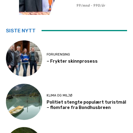
SISTE NYTT
FORURENSING
– Frykter skinnprosess
KLIMA OG MILJØ
Politiet stengte populært turistmål
– flomfare fra Bondhusbreen