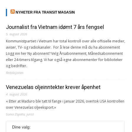
NYHETER FRA TRANSIT MAGASIN
Journalist fra Vietnam idømt 7 års fengsel
5. august 2026
Kommunistpartiet i Vietnam har total kontroll over alle offisielle medier,
aviser, TV- og radiokanaler. For å lese denne må du ha abonnement
Logg inn her Ny abonnent? Velg Årsabonnement, Månedsabonnement
eller 24-timers tilgang. Vi har også egne abonnementer for biblioteker
og bedrifter.
Redaksjonen
Venezuelas oljeinntekter krever åpenhet
4. august 2026
« Etter at Maduro ble tatt til fange i januar 2026, overtok USA kontrollen
over Venezuelas oljeeksport.»
Sonia Zapata, jurist
Dine valg:
117,8 millioner er på flukt, en nedgang fra forrige