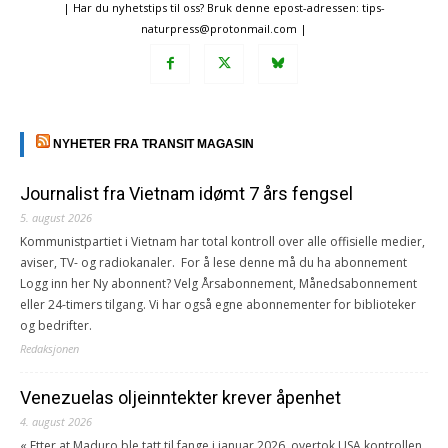
| Har du nyhetstips til oss? Bruk denne epost-adressen: tips-
naturpress@protonmail.com |
NYHETER FRA TRANSIT MAGASIN
Journalist fra Vietnam idømt 7 års fengsel
5. august 2026
Kommunistpartiet i Vietnam har total kontroll over alle offisielle medier,
aviser, TV- og radiokanaler. For å lese denne må du ha abonnement
Logg inn her Ny abonnent? Velg Årsabonnement, Månedsabonnement
eller 24-timers tilgang. Vi har også egne abonnementer for biblioteker
og bedrifter.
Redaksjonen
Venezuelas oljeinntekter krever åpenhet
4. august 2026
« Etter at Maduro ble tatt til fange i januar 2026, overtok USA kontrollen