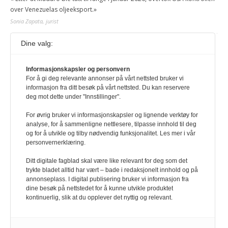
over Venezuelas oljeeksport.»
Sonia Zapata, jurist
Dine valg:
117,8 millioner er på flukt, en nedgang fra forrige
år
Informasjonskapsler og personvern
1. august 2026
For å gi deg relevante annonser på vårt nettsted bruker vi
Ville ha tilsvart verdens trettende største land i folketall. For å lese
informasjon fra ditt besøk på vårt nettsted. Du kan reservere
denne må du ha abonnement Logg inn her Ny abonnent? Velg
deg mot dette under "Innstillinger".
Årsabonnement, Månedsabonnement eller 24-timers tilgang. Vi har
også egne abonnementer for biblioteker og bedrifter.
For øvrig bruker vi informasjonskapsler og lignende verktøy for
analyse, for å sammenligne nettlesere, tilpasse innhold til deg
Redaksjonen
og for å utvikle og tilby nødvendig funksjonalitet. Les mer i vår
personvernerklæring.
Ditt digitale fagblad skal være like relevant for deg som det
trykte bladet alltid har vært – bade i redaksjonelt innhold og på
annonseplass. I digital publisering bruker vi informasjon fra
dine besøk på nettstedet for å kunne utvikle produktet
kontinuerlig, slik at du opplever det nyttig og relevant.