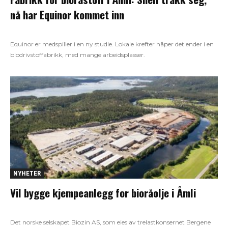
nå har Equinor kommet inn
Equinor er medspiller i en ny studie. Lokale krefter håper det ender i en
biodrivstoffabrikk, med mange arbeidsplasser.
NYHETER
Vil bygge kjempeanlegg for bioråolje i Åmli
Det norske selskapet Biozin AS, som eies av trelastkonsernet Bergene