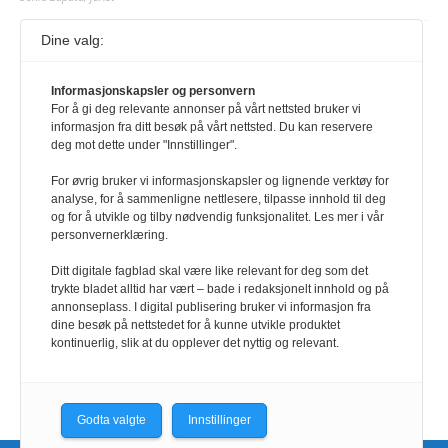
Dine valg:
117,8 millioner er på flukt, en nedgang fra forrige
år
Informasjonskapsler og personvern
1. august 2026
For å gi deg relevante annonser på vårt nettsted bruker vi
Ville ha tilsvart verdens trettende største land i folketall. For å lese
informasjon fra ditt besøk på vårt nettsted. Du kan reservere
denne må du ha abonnement Logg inn her Ny abonnent? Velg
deg mot dette under "Innstillinger".
Årsabonnement, Månedsabonnement eller 24-timers tilgang. Vi har
også egne abonnementer for biblioteker og bedrifter.
For øvrig bruker vi informasjonskapsler og lignende verktøy for
analyse, for å sammenligne nettlesere, tilpasse innhold til deg
Redaksjonen
og for å utvikle og tilby nødvendig funksjonalitet. Les mer i vår
personvernerklæring.
Ditt digitale fagblad skal være like relevant for deg som det
trykte bladet alltid har vært – bade i redaksjonelt innhold og på
annonseplass. I digital publisering bruker vi informasjon fra
dine besøk på nettstedet for å kunne utvikle produktet
kontinuerlig, slik at du opplever det nyttig og relevant.
Godta valgte
Innstillinger