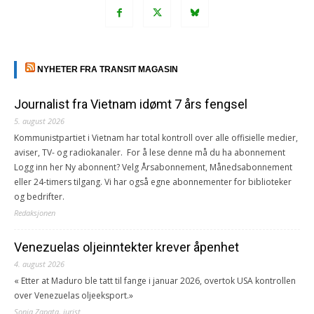
NYHETER FRA TRANSIT MAGASIN
Journalist fra Vietnam idømt 7 års fengsel
5. august 2026
Kommunistpartiet i Vietnam har total kontroll over alle offisielle medier,
aviser, TV- og radiokanaler. For å lese denne må du ha abonnement
Logg inn her Ny abonnent? Velg Årsabonnement, Månedsabonnement
eller 24-timers tilgang. Vi har også egne abonnementer for biblioteker
og bedrifter.
Redaksjonen
Venezuelas oljeinntekter krever åpenhet
4. august 2026
« Etter at Maduro ble tatt til fange i januar 2026, overtok USA kontrollen
over Venezuelas oljeeksport.»
Sonia Zapata, jurist