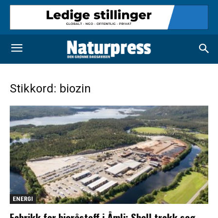
Stikkord: biozin
ENERGI
Fabrikk for bioråstoff i Åmli: Shell trakk seg,