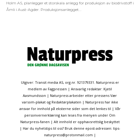
Holm AS, planlegger et storskala anlegg for produksjon av biodrivstoff i
Åmli i Aust-Agder. Produksjonsanlegget...
Utgiver: Transit media AS, org.nr. 921379331. Naturpress er
medlem av Fagpressen | Ansvarlig redaktør: Kjetil
Aasmundsson | Naturpress arbeider etter pressens Vær
varsom-plakat og Redaktørplakaten | Naturpress har ikke
ansvar for innhold på eksterne sider som det lenkes til | Vår
personvernerklæring kan leses fra menyen under Om
Naturpress-fanen | Alt innhold er opphavsrettslig beskyttet
| Har du nyhetstips til oss? Bruk denne epost-adressen: tips-
naturpress@protonmail.com |