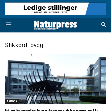
Stikkord: bygg
ARKIV 2
Et miljøvennlig bygg trenger ikke være nytt: