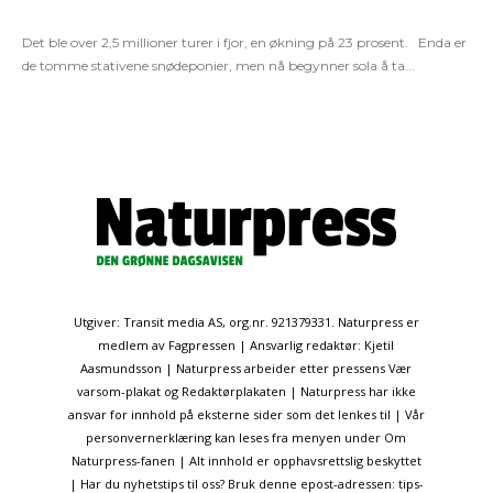
Det ble over 2,5 millioner turer i fjor, en økning på 23 prosent. Enda er
de tomme stativene snødeponier, men nå begynner sola å ta...
Utgiver: Transit media AS, org.nr. 921379331. Naturpress er
medlem av Fagpressen | Ansvarlig redaktør: Kjetil
Aasmundsson | Naturpress arbeider etter pressens Vær
varsom-plakat og Redaktørplakaten | Naturpress har ikke
ansvar for innhold på eksterne sider som det lenkes til | Vår
personvernerklæring kan leses fra menyen under Om
Naturpress-fanen | Alt innhold er opphavsrettslig beskyttet
| Har du nyhetstips til oss? Bruk denne epost-adressen: tips-