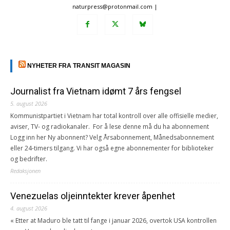
naturpress@protonmail.com |
NYHETER FRA TRANSIT MAGASIN
Journalist fra Vietnam idømt 7 års fengsel
5. august 2026
Kommunistpartiet i Vietnam har total kontroll over alle offisielle medier,
aviser, TV- og radiokanaler. For å lese denne må du ha abonnement
Logg inn her Ny abonnent? Velg Årsabonnement, Månedsabonnement
eller 24-timers tilgang. Vi har også egne abonnementer for biblioteker
og bedrifter.
Redaksjonen
Venezuelas oljeinntekter krever åpenhet
4. august 2026
« Etter at Maduro ble tatt til fange i januar 2026, overtok USA kontrollen