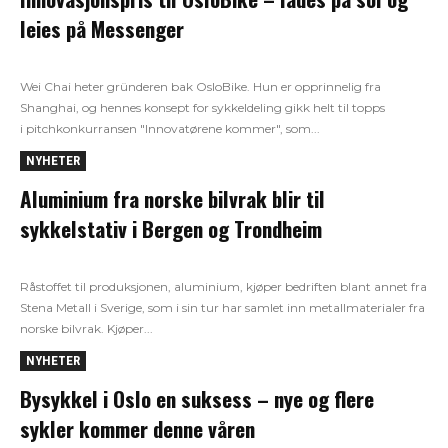
leies på Messenger
Wei Chai heter gründeren bak OsloBike. Hun er opprinnelig fra
Shanghai, og hennes konsept for sykkeldeling gikk helt til topps
i pitchkonkurransen "Innovatørene kommer", som...
NYHETER
Aluminium fra norske bilvrak blir til
sykkelstativ i Bergen og Trondheim
Råstoffet til produksjonen, aluminium, kjøper bedriften blant annet fra
Stena Metall i Sverige, som i sin tur har samlet inn metallmaterialer fra
norske bilvrak. Kjøper...
NYHETER
Bysykkel i Oslo en suksess – nye og flere
sykler kommer denne våren