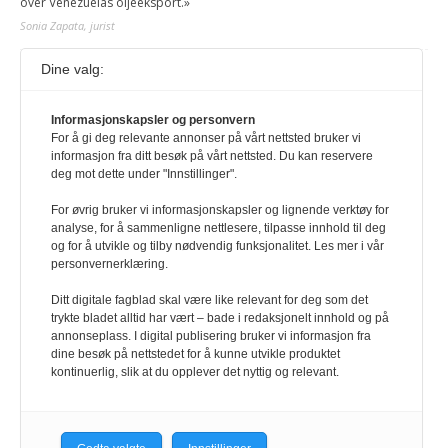
over Venezuelas oljeeksport.»
Sonia Zapata, jurist
Dine valg:
117,8 millioner er på flukt, en nedgang fra forrige
år
1. august 2026
Informasjonskapsler og personvern
For å gi deg relevante annonser på vårt nettsted bruker vi
Ville ha tilsvart verdens trettende største land i folketall. For å lese
informasjon fra ditt besøk på vårt nettsted. Du kan reservere
denne må du ha abonnement Logg inn her Ny abonnent? Velg
deg mot dette under "Innstillinger".
Årsabonnement, Månedsabonnement eller 24-timers tilgang. Vi har
også egne abonnementer for biblioteker og bedrifter.
For øvrig bruker vi informasjonskapsler og lignende verktøy for
analyse, for å sammenligne nettlesere, tilpasse innhold til deg
Redaksjonen
og for å utvikle og tilby nødvendig funksjonalitet. Les mer i vår
personvernerklæring.
Ditt digitale fagblad skal være like relevant for deg som det
trykte bladet alltid har vært – bade i redaksjonelt innhold og på
annonseplass. I digital publisering bruker vi informasjon fra
dine besøk på nettstedet for å kunne utvikle produktet
kontinuerlig, slik at du opplever det nyttig og relevant.