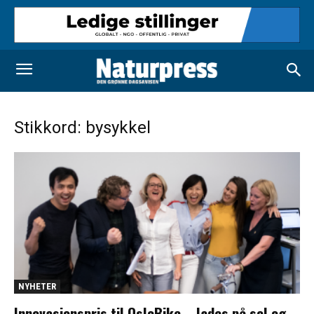
Stikkord: bysykkel
NYHETER
Innovasjonspris til OsloBike – lades på sol og