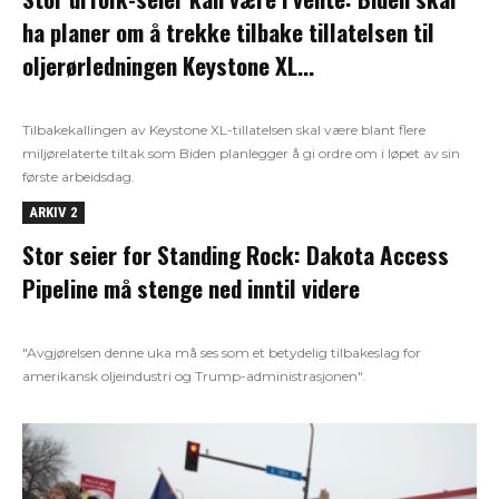
ha planer om å trekke tilbake tillatelsen til
oljerørledningen Keystone XL...
Tilbakekallingen av Keystone XL-tillatelsen skal være blant flere
miljørelaterte tiltak som Biden planlegger å gi ordre om i løpet av sin
første arbeidsdag.
ARKIV 2
Stor seier for Standing Rock: Dakota Access
Pipeline må stenge ned inntil videre
"Avgjørelsen denne uka må ses som et betydelig tilbakeslag for
amerikansk oljeindustri og Trump-administrasjonen".