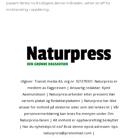
passert første nivå tidligere denne måneden, setter straff for
innblanding i oppføring...
Utgiver: Transit media AS, org.nr. 921379331. Naturpress er
medlem av Fagpressen | Ansvarlig redaktør: Kjetil
Aasmundsson | Naturpress arbeider etter pressens Vær
varsom-plakat og Redaktørplakaten | Naturpress har ikke
ansvar for innhold på eksterne sider som det lenkes til | Vår
personvernerklæring kan leses fra menyen under Om
Naturpress-fanen | Alt innhold er opphavsrettslig beskyttet
| Har du nyhetstips til oss? Bruk denne epost-adressen: tips-
naturpress@protonmail.com |