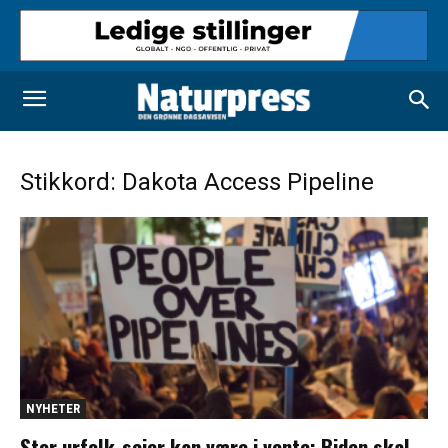
Stikkord: Dakota Access Pipeline
NYHETER
Stor urfolk-seier kan være i vente: Biden skal