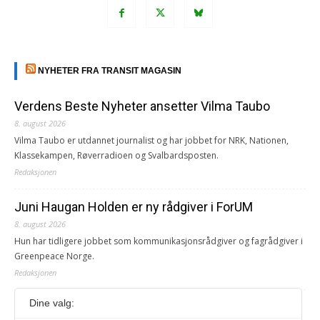
NYHETER FRA TRANSIT MAGASIN
Verdens Beste Nyheter ansetter Vilma Taubo
8. august 2026
Vilma Taubo er utdannet journalist og har jobbet for NRK, Nationen,
Klassekampen, Røverradioen og Svalbardsposten.
Redaksjonen
Juni Haugan Holden er ny rådgiver i ForUM
8. august 2026
Hun har tidligere jobbet som kommunikasjonsrådgiver og fagrådgiver i
Greenpeace Norge.
Redaksjonen
Dine valg:
Journalist fra Vietnam idømt 7 års fengsel