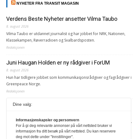
NYHETER FRA TRANSIT MAGASIN
Verdens Beste Nyheter ansetter Vilma Taubo
8. august 2026
Vilma Taubo er utdannet journalist og har jobbet for NRK, Nationen,
Klassekampen, Røverradioen og Svalbardsposten.
Redaksjonen
Juni Haugan Holden er ny rådgiver i ForUM
8. august 2026
Hun har tidligere jobbet som kommunikasjonsrådgiver og fagrådgiver i
Greenpeace Norge.
Redaksjonen
Dine valg:
Journalist fra Vietnam idømt 7 års fengsel
5. august 2026
Informasjonskapsler og personvern
Kommunistpartiet i Vietnam har total kontroll over alle offisielle medier,
For å gi deg relevante annonser på vårt nettsted bruker vi
aviser, TV- og radiokanaler. For å lese denne må du ha abonnement
informasjon fra ditt besøk på vårt nettsted. Du kan reservere
Logg inn her Ny abonnent? Velg Årsabonnement, Månedsabonnement
deg mot dette under "Innstillinger".