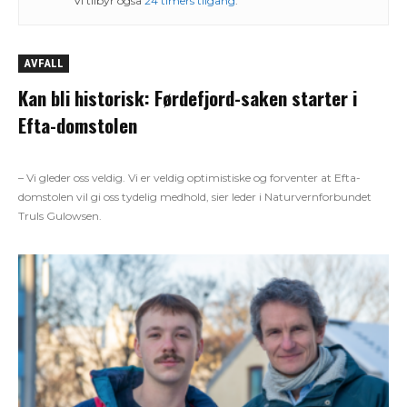
Vi tilbyr også
24 timers tilgang
.
AVFALL
Kan bli historisk: Førdefjord-saken starter i
Efta-domstolen
– Vi gleder oss veldig. Vi er veldig optimistiske og forventer at Efta-
domstolen vil gi oss tydelig medhold, sier leder i Naturvernforbundet
Truls Gulowsen.