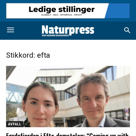
Stikkord: efta
AVFALL
Førdefjorden i Efta-domstolen: “Coming up with