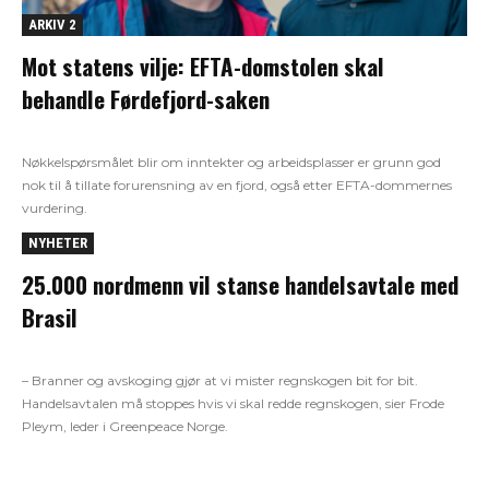
ARKIV 2
Mot statens vilje: EFTA-domstolen skal
behandle Førdefjord-saken
Nøkkelspørsmålet blir om inntekter og arbeidsplasser er grunn god
nok til å tillate forurensning av en fjord, også etter EFTA-dommernes
vurdering.
NYHETER
25.000 nordmenn vil stanse handelsavtale med
Brasil
– Branner og avskoging gjør at vi mister regnskogen bit for bit.
Handelsavtalen må stoppes hvis vi skal redde regnskogen, sier Frode
Pleym, leder i Greenpeace Norge.