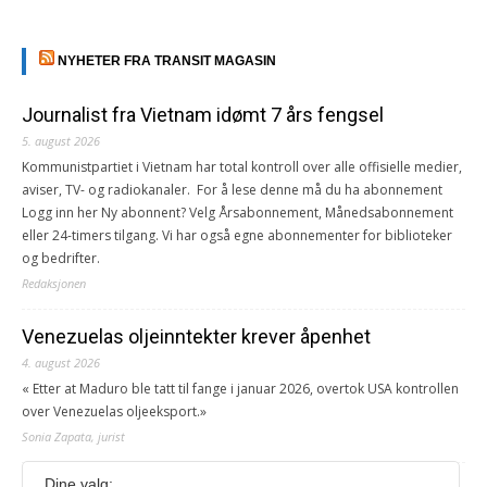
NYHETER FRA TRANSIT MAGASIN
Journalist fra Vietnam idømt 7 års fengsel
5. august 2026
Kommunistpartiet i Vietnam har total kontroll over alle offisielle medier,
aviser, TV- og radiokanaler. For å lese denne må du ha abonnement
Logg inn her Ny abonnent? Velg Årsabonnement, Månedsabonnement
eller 24-timers tilgang. Vi har også egne abonnementer for biblioteker
og bedrifter.
Redaksjonen
Venezuelas oljeinntekter krever åpenhet
4. august 2026
« Etter at Maduro ble tatt til fange i januar 2026, overtok USA kontrollen
over Venezuelas oljeeksport.»
Sonia Zapata, jurist
Dine valg: