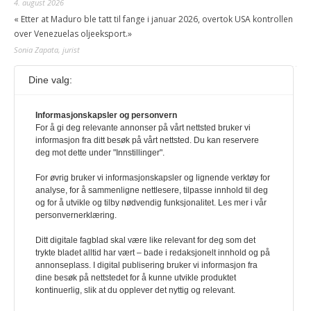
4. august 2026
« Etter at Maduro ble tatt til fange i januar 2026, overtok USA kontrollen
over Venezuelas oljeeksport.»
Sonia Zapata, jurist
Dine valg:
117,8 millioner er på flukt, en nedgang fra forrige
år
Informasjonskapsler og personvern
1. august 2026
For å gi deg relevante annonser på vårt nettsted bruker vi
Ville ha tilsvart verdens trettende største land i folketall. For å lese
informasjon fra ditt besøk på vårt nettsted. Du kan reservere
denne må du ha abonnement Logg inn her Ny abonnent? Velg
deg mot dette under "Innstillinger".
Årsabonnement, Månedsabonnement eller 24-timers tilgang. Vi har
også egne abonnementer for biblioteker og bedrifter.
For øvrig bruker vi informasjonskapsler og lignende verktøy for
analyse, for å sammenligne nettlesere, tilpasse innhold til deg
Redaksjonen
og for å utvikle og tilby nødvendig funksjonalitet. Les mer i vår
personvernerklæring.
Ditt digitale fagblad skal være like relevant for deg som det
trykte bladet alltid har vært – bade i redaksjonelt innhold og på
annonseplass. I digital publisering bruker vi informasjon fra
dine besøk på nettstedet for å kunne utvikle produktet
kontinuerlig, slik at du opplever det nyttig og relevant.