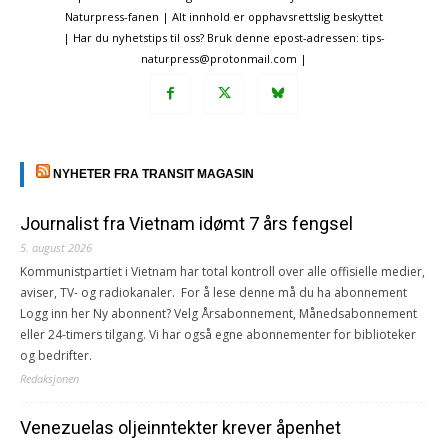
Naturpress-fanen | Alt innhold er opphavsrettslig beskyttet
| Har du nyhetstips til oss? Bruk denne epost-adressen: tips-
naturpress@protonmail.com |
NYHETER FRA TRANSIT MAGASIN
Journalist fra Vietnam idømt 7 års fengsel
5. august 2026
Kommunistpartiet i Vietnam har total kontroll over alle offisielle medier,
aviser, TV- og radiokanaler. For å lese denne må du ha abonnement
Logg inn her Ny abonnent? Velg Årsabonnement, Månedsabonnement
eller 24-timers tilgang. Vi har også egne abonnementer for biblioteker
og bedrifter.
Redaksjonen
Venezuelas oljeinntekter krever åpenhet