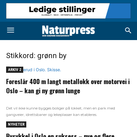
Stikkord: grønn by
ARKIV 2
Foreslår 400 m langt metallokk over motorvei i
Oslo – kan gi ny grønn lunge
Det vil ikke kunne bygges boliger på lokket, men en park med
gangveier, idrettsbaner og lekeplasser kan etableres.
NYHETER
Bysykkel i Oslo en suksess – nye og flere