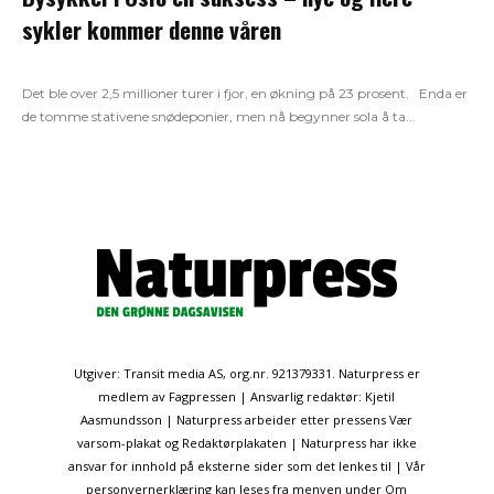
sykler kommer denne våren
Det ble over 2,5 millioner turer i fjor, en økning på 23 prosent. Enda er
de tomme stativene snødeponier, men nå begynner sola å ta...
Utgiver: Transit media AS, org.nr. 921379331. Naturpress er
medlem av Fagpressen | Ansvarlig redaktør: Kjetil
Aasmundsson | Naturpress arbeider etter pressens Vær
varsom-plakat og Redaktørplakaten | Naturpress har ikke
ansvar for innhold på eksterne sider som det lenkes til | Vår
personvernerklæring kan leses fra menyen under Om