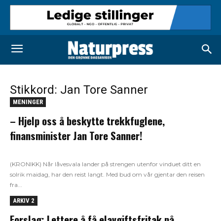
Stikkord: Jan Tore Sanner
MENINGER
– Hjelp oss å beskytte trekkfuglene,
finansminister Jan Tore Sanner!
(KRONIKK) Når låvesvala lander på strengen utenfor vinduet ditt en
solrik maidag, har den reist langt. Med bud om vår gjentar den reisen
fra...
ARKIV 2
Forslag: Lettere å få elavgiftsfritak på