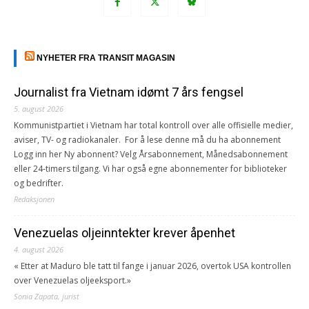
NYHETER FRA TRANSIT MAGASIN
Journalist fra Vietnam idømt 7 års fengsel
5. august 2026
Kommunistpartiet i Vietnam har total kontroll over alle offisielle medier,
aviser, TV- og radiokanaler. For å lese denne må du ha abonnement
Logg inn her Ny abonnent? Velg Årsabonnement, Månedsabonnement
eller 24-timers tilgang. Vi har også egne abonnementer for biblioteker
og bedrifter.
Redaksjonen
Venezuelas oljeinntekter krever åpenhet
4. august 2026
« Etter at Maduro ble tatt til fange i januar 2026, overtok USA kontrollen
over Venezuelas oljeeksport.»
Sonia Zapata, jurist