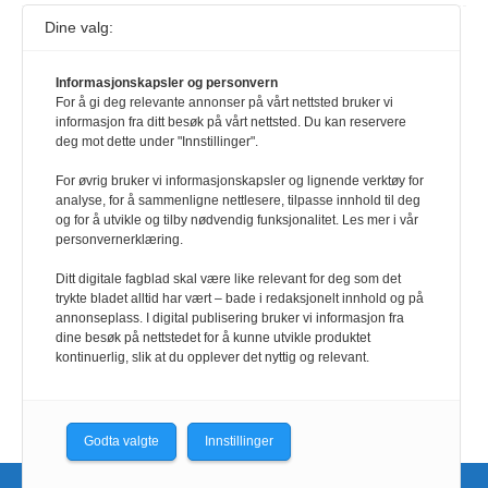
Dine valg:
117,8 millioner er på flukt, en nedgang fra forrige
år
Informasjonskapsler og personvern
1. august 2026
For å gi deg relevante annonser på vårt nettsted bruker vi
Ville ha tilsvart verdens trettende største land i folketall. For å lese
informasjon fra ditt besøk på vårt nettsted. Du kan reservere
denne må du ha abonnement Logg inn her Ny abonnent? Velg
deg mot dette under "Innstillinger".
Årsabonnement, Månedsabonnement eller 24-timers tilgang. Vi har
også egne abonnementer for biblioteker og bedrifter.
For øvrig bruker vi informasjonskapsler og lignende verktøy for
analyse, for å sammenligne nettlesere, tilpasse innhold til deg
Redaksjonen
og for å utvikle og tilby nødvendig funksjonalitet. Les mer i vår
personvernerklæring.
Ditt digitale fagblad skal være like relevant for deg som det
trykte bladet alltid har vært – bade i redaksjonelt innhold og på
annonseplass. I digital publisering bruker vi informasjon fra
dine besøk på nettstedet for å kunne utvikle produktet
kontinuerlig, slik at du opplever det nyttig og relevant.
Godta valgte
Innstillinger