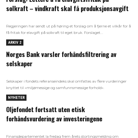
solkraft – vindkraft skal få produksjonsavgift
Regjeringen har sendt ut på høring et forslag om å fjerne et vilkår for å
få fritak for elavgift på solkraft til eget bruk. Forslaget...
ARKIV 2
Norges Bank varsler forhåndsfiltrering av
selskaper
Selskaper i fondets referanseindeks skal omfattes av flere vurderinger
knyttet til «miljømessige og samfunnsmessige forhold».
NYHETER
Oljefondet fortsatt uten etisk
forhåndsvurdering av investeringene
Finansdepartementet la fredag frem årets stortingsmelding om