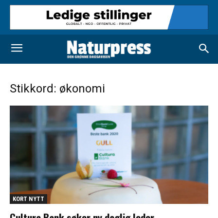
Stikkord: økonomi
KORT NYTT
Cultura Bank søker ny daglig leder