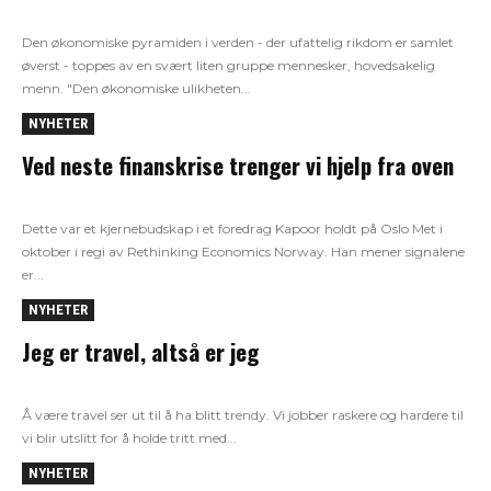
Den økonomiske pyramiden i verden - der ufattelig rikdom er samlet
øverst - toppes av en svært liten gruppe mennesker, hovedsakelig
menn. "Den økonomiske ulikheten...
NYHETER
Ved neste finanskrise trenger vi hjelp fra oven
Dette var et kjernebudskap i et foredrag Kapoor holdt på Oslo Met i
oktober i regi av Rethinking Economics Norway. Han mener signalene
er...
NYHETER
Jeg er travel, altså er jeg
Å være travel ser ut til å ha blitt trendy. Vi jobber raskere og hardere til
vi blir utslitt for å holde tritt med...
NYHETER