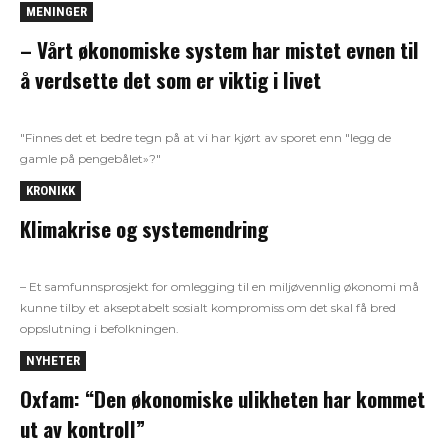
MENINGER
– Vårt økonomiske system har mistet evnen til
å verdsette det som er viktig i livet
"Finnes det et bedre tegn på at vi har kjørt av sporet enn "legg de
gamle på pengebålet»?"
KRONIKK
Klimakrise og systemendring
– Et samfunnsprosjekt for omlegging til en miljøvennlig økonomi må
kunne tilby et akseptabelt sosialt kompromiss om det skal få bred
oppslutning i befolkningen.
NYHETER
Oxfam: “Den økonomiske ulikheten har kommet
ut av kontroll”