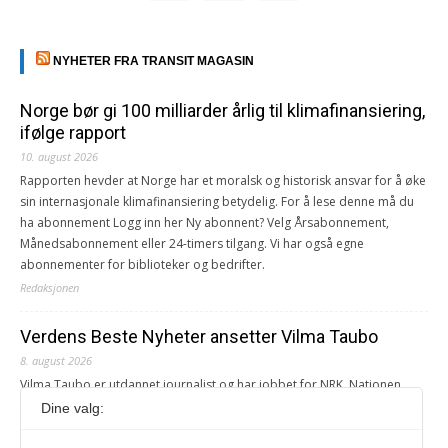
NYHETER FRA TRANSIT MAGASIN
Norge bør gi 100 milliarder årlig til klimafinansiering,
ifølge rapport
10. august 2026
Rapporten hevder at Norge har et moralsk og historisk ansvar for å øke
sin internasjonale klimafinansiering betydelig. For å lese denne må du
ha abonnement Logg inn her Ny abonnent? Velg Årsabonnement,
Månedsabonnement eller 24-timers tilgang. Vi har også egne
abonnementer for biblioteker og bedrifter.
Redaksjonen
Verdens Beste Nyheter ansetter Vilma Taubo
8. august 2026
Vilma Taubo er utdannet journalist og har jobbet for NRK, Nationen,
Klassekampen, Røverradioen og Svalbardsposten.
Dine valg:
Redaksjonen