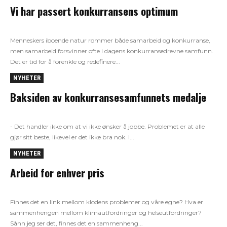
Vi har passert konkurransens optimum
Menneskers iboende natur rommer både samarbeid og konkurranse,
men samarbeid forsvinner ofte i dagens konkurransedrevne samfunn.
Det er tid for å forenkle og redefinere...
NYHETER
Baksiden av konkurransesamfunnets medalje
- Det handler ikke om at vi ikke ønsker å jobbe. Problemet er at alle
gjør sitt beste, likevel er det ikke bra nok. I...
NYHETER
Arbeid for enhver pris
Finnes det en link mellom klodens problemer og våre egne? Hva er
sammenhengen mellom klimautfordringer og helseutfordringer?
Sånn jeg ser det, finnes det en sammenheng...