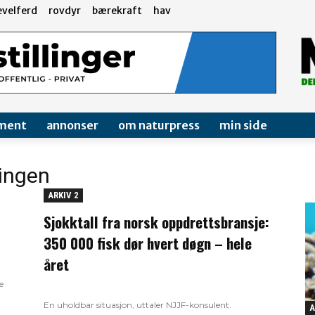
evelferd
rovdyr
bærekraft
hav
ment
annonser
om naturpress
min side
ringen
ARKIV 2
Sjokktall fra norsk oppdrettsbransje:
350 000 fisk dør hvert døgn – hele
året
e
En uholdbar situasjon, uttaler NJJF-konsulent.
A