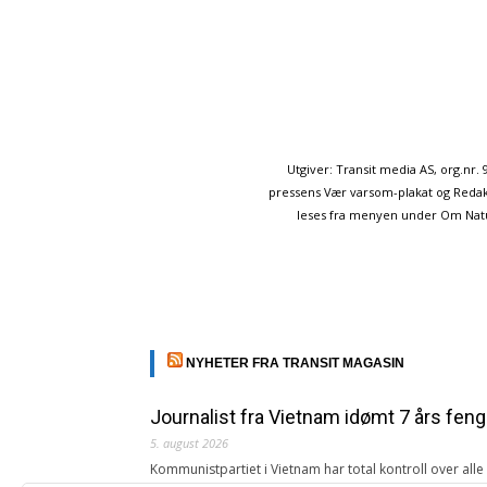
Utgiver: Transit media AS, org.nr
pressens Vær varsom-plakat og Redakt
leses fra menyen under Om Naturp
NYHETER FRA TRANSIT MAGASIN
Journalist fra Vietnam idømt 7 års feng
5. august 2026
Kommunistpartiet i Vietnam har total kontroll over all