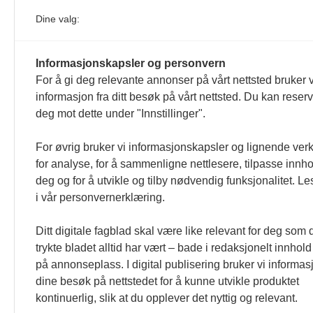
Årsabonnement, Månedsabonnement eller 24-timers tilg
Dine valg:
Redaksjonen
Venezuelas oljeinntekter krever åpenh
Informasjonskapsler og personvern
4. august 2026
For å gi deg relevante annonser på vårt nettsted bruker v
« Etter at Maduro ble tatt til fange i januar 2026, over
informasjon fra ditt besøk på vårt nettsted. Du kan reser
Sonia Zapata, jurist
deg mot dette under "Innstillinger".
117,8 millioner er på flukt, en nedgang f
For øvrig bruker vi informasjonskapsler og lignende ver
1. august 2026
for analyse, for å sammenligne nettlesere, tilpasse innhol
Ville ha tilsvart verdens trettende største land i fo
deg og for å utvikle og tilby nødvendig funksjonalitet. L
tilgang. Vi har også egne abonnementer for biblioteker
i vår personvernerklæring.
Redaksjonen
Ditt digitale fagblad skal være like relevant for deg som 
trykte bladet alltid har vært – bade i redaksjonelt innhold
på annonseplass. I digital publisering bruker vi informasj
dine besøk på nettstedet for å kunne utvikle produktet
kontinuerlig, slik at du opplever det nyttig og relevant.