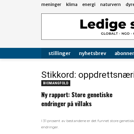
meninger
klima
energi
naturvern
dyr
stillinger
nyhetsbrev
abonne
Stikkord: oppdrettsnæ
BIOMANGFOLD
Ny rapport: Store genetiske
endringer på villaks
I 31 prosent av bestandene er det funnet store genetisk
endringer.