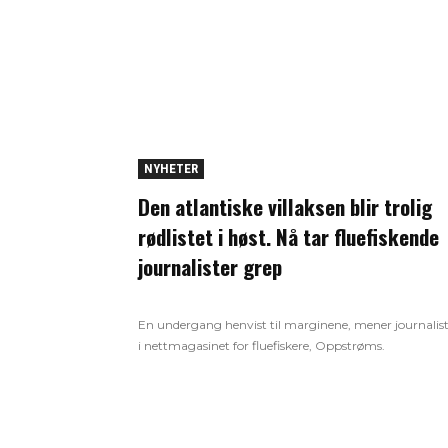
NYHETER
Den atlantiske villaksen blir trolig
rødlistet i høst. Nå tar fluefiskende
journalister grep
En undergang henvist til marginene, mener journalis
i nettmagasinet for fluefiskere, Oppstrøms.