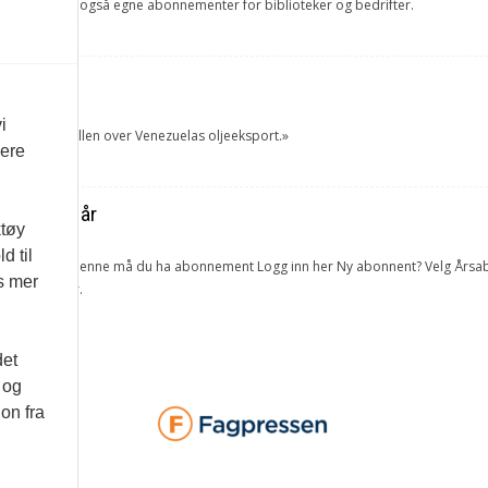
ang. Vi har også egne abonnementer for biblioteker og bedrifter.
et
i
tok USA kontrollen over Venezuelas oljeeksport.»
vere
ra forrige år
ktøy
d til
lketall. For å lese denne må du ha abonnement Logg inn her Ny abonnent? Velg 
es mer
 og bedrifter.
det
 og
on fra