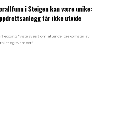
orallfunn i Steigen kan være unike:
ppdrettsanlegg får ikke utvide
rtlegging "viste svært omfattende forekomster av
raller og svamper".