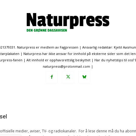
. 921379331. Naturpress er medlem av Fagpressen | Ansvarlig redaktør: Kjetil Aasmu
ørplakaten | Naturpress har ikke ansvar for innhold på eksterne sider som det len
ress-fanen | Alt innhold er opphavsrettslig beskyttet | Har du nyhetstips til oss?
naturpress@protonmail.com |
sel
e offisielle medier, aviser, TV- og radiokanaler. For å lese denne må du ha ab