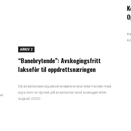
K
O
Ka
ko
ARKIV 2
“Banebrytende”: Avskogingsfritt
laksefòr til oppdrettsnæringen
De brasilianske soyaleverandørene skal ikke handle med
soya som er dyrket på brasiliansk land avskoget etter
ter
august 2020.