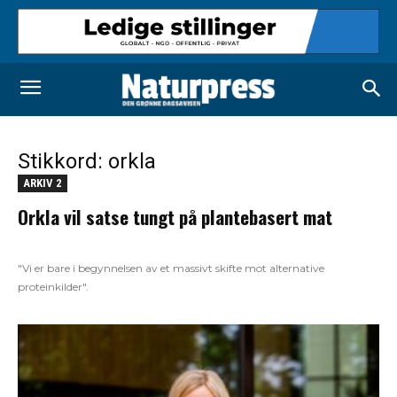
Stikkord: orkla
ARKIV 2
Orkla vil satse tungt på plantebasert mat
"Vi er bare i begynnelsen av et massivt skifte mot alternative
proteinkilder".