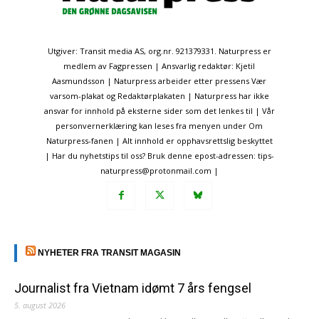
Utgiver: Transit media AS, org.nr. 921379331. Naturpress er
medlem av Fagpressen | Ansvarlig redaktør: Kjetil
Aasmundsson | Naturpress arbeider etter pressens Vær
varsom-plakat og Redaktørplakaten | Naturpress har ikke
ansvar for innhold på eksterne sider som det lenkes til | Vår
personvernerklæring kan leses fra menyen under Om
Naturpress-fanen | Alt innhold er opphavsrettslig beskyttet
| Har du nyhetstips til oss? Bruk denne epost-adressen: tips-
naturpress@protonmail.com |
NYHETER FRA TRANSIT MAGASIN
Journalist fra Vietnam idømt 7 års fengsel
5. august 2026