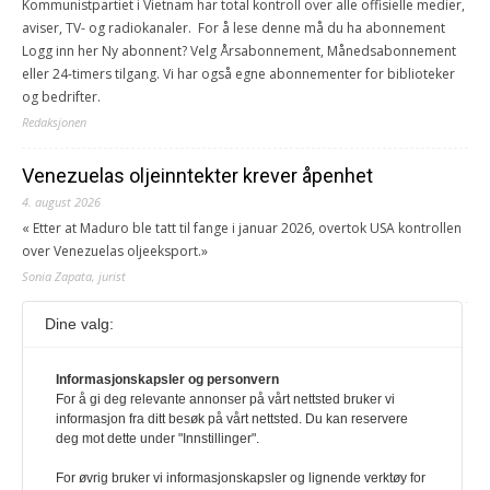
Kommunistpartiet i Vietnam har total kontroll over alle offisielle medier,
aviser, TV- og radiokanaler. For å lese denne må du ha abonnement
Logg inn her Ny abonnent? Velg Årsabonnement, Månedsabonnement
eller 24-timers tilgang. Vi har også egne abonnementer for biblioteker
og bedrifter.
Redaksjonen
Venezuelas oljeinntekter krever åpenhet
4. august 2026
« Etter at Maduro ble tatt til fange i januar 2026, overtok USA kontrollen
over Venezuelas oljeeksport.»
Sonia Zapata, jurist
Dine valg:
117,8 millioner er på flukt, en nedgang fra forrige
år
1. august 2026
Informasjonskapsler og personvern
For å gi deg relevante annonser på vårt nettsted bruker vi
Ville ha tilsvart verdens trettende største land i folketall. For å lese
informasjon fra ditt besøk på vårt nettsted. Du kan reservere
denne må du ha abonnement Logg inn her Ny abonnent? Velg
deg mot dette under "Innstillinger".
Årsabonnement, Månedsabonnement eller 24-timers tilgang. Vi har
også egne abonnementer for biblioteker og bedrifter.
For øvrig bruker vi informasjonskapsler og lignende verktøy for