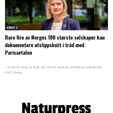
ARKIV 2
Bare fire av Norges 100 største selskaper kan
dokumentere utslippskutt i tråd med
Parisavtalen
– Vi har en lang vei å gå, sier Hanne Løvstad, direktør for bærekraft i
PwC Norge.