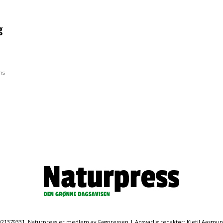
g
ns
. 921379331. Naturpress er medlem av Fagpressen | Ansvarlig redaktør: Kjetil Aasmu