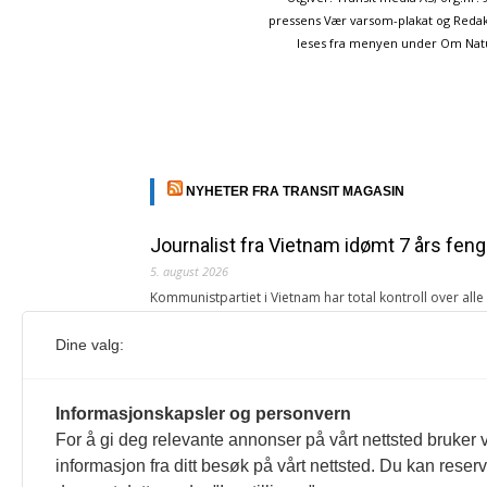
pressens Vær varsom-plakat og Redakt
leses fra menyen under Om Naturp
NYHETER FRA TRANSIT MAGASIN
Journalist fra Vietnam idømt 7 års feng
5. august 2026
Kommunistpartiet i Vietnam har total kontroll over all
Årsabonnement, Månedsabonnement eller 24-timers tilg
Dine valg:
Redaksjonen
Venezuelas oljeinntekter krever åpenh
Informasjonskapsler og personvern
4. august 2026
For å gi deg relevante annonser på vårt nettsted bruker v
« Etter at Maduro ble tatt til fange i januar 2026, over
informasjon fra ditt besøk på vårt nettsted. Du kan reser
Sonia Zapata, jurist