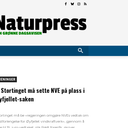
ENINGER
 Stortinget må sette NVE på plass i
yfjellet-saken
ortinget må be «regjeringen omgjøre NVEs vedtak om
istforlengelse for Øyfjellet vindkraftverk», gjennom å
se til 19. juni-vedtaket, slik Rødt foreslår, skriver