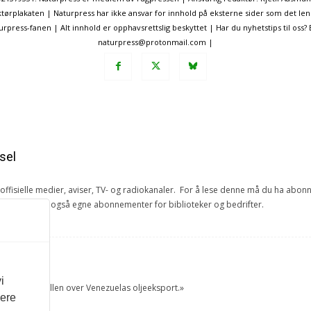
ørplakaten | Naturpress har ikke ansvar for innhold på eksterne sider som det len
ress-fanen | Alt innhold er opphavsrettslig beskyttet | Har du nyhetstips til oss?
naturpress@protonmail.com |
sel
e offisielle medier, aviser, TV- og radiokanaler. For å lese denne må du ha ab
ang. Vi har også egne abonnementer for biblioteker og bedrifter.
et
i
tok USA kontrollen over Venezuelas oljeeksport.»
vere