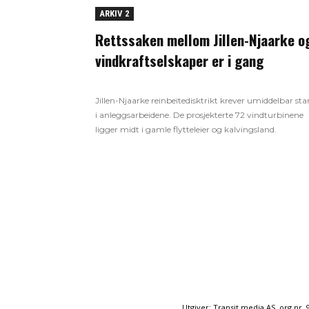
ARKIV 2
Rettssaken mellom Jillen-Njaarke o
vindkraftselskaper er i gang
Jillen-Njaarke reinbeitedisktrikt krever umiddelbar sta
i anleggsarbeidene. De prosjekterte 72 vindturbinene
ligger midt i gamle flytteleier og kalvingsland.
Utgiver: Transit media AS, org.nr