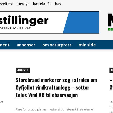
evelferd
rovdyr
bærekraft
hav
ment
annonser
om naturpress
min side
ARKIV 2
M
Storebrand markerer seg i striden om
–
Øyfjellet vindkraftanlegg – setter
Ø
Eolus Vind AB til observasjon
pet
St
fr
Fare for brudd på menneskerettighetene til reineierne i
vi