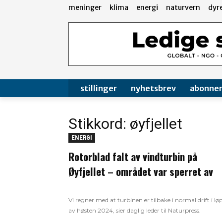
meninger
klima
energi
naturvern
dyr
stillinger
nyhetsbrev
abonne
Stikkord: øyfjellet
ENERGI
Rotorblad falt av vindturbin på
Øyfjellet – området var sperret av
Vi regner med at turbinen er tilbake i normal drift i lø
av høsten 2024, sier daglig leder til Naturpress.