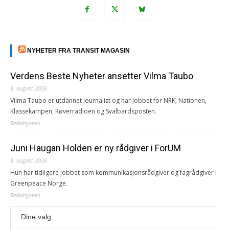
NYHETER FRA TRANSIT MAGASIN
Verdens Beste Nyheter ansetter Vilma Taubo
8. august 2026
Vilma Taubo er utdannet journalist og har jobbet for NRK, Nationen,
Klassekampen, Røverradioen og Svalbardsposten.
Redaksjonen
Juni Haugan Holden er ny rådgiver i ForUM
8. august 2026
Hun har tidligere jobbet som kommunikasjonsrådgiver og fagrådgiver i
Greenpeace Norge.
Redaksjonen
Dine valg:
Journalist fra Vietnam idømt 7 års fengsel