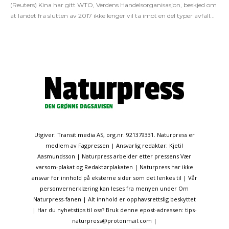
(Reuters) Kina har gitt WTO, Verdens Handelsorganisasjon, beskjed om
at landet fra slutten av 2017 ikke lenger vil ta imot en del typer avfall...
Utgiver: Transit media AS, org.nr. 921379331. Naturpress er
medlem av Fagpressen | Ansvarlig redaktør: Kjetil
Aasmundsson | Naturpress arbeider etter pressens Vær
varsom-plakat og Redaktørplakaten | Naturpress har ikke
ansvar for innhold på eksterne sider som det lenkes til | Vår
personvernerklæring kan leses fra menyen under Om
Naturpress-fanen | Alt innhold er opphavsrettslig beskyttet
| Har du nyhetstips til oss? Bruk denne epost-adressen: tips-
naturpress@protonmail.com |