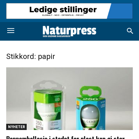
Stikkord: papir
NYHETER
Pappemballasje i stedet for plast kan gi stor