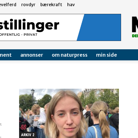
evelferd
rovdyr
bærekraft
hav
ment
annonser
om naturpress
min side
ft
ARKIV 2
s