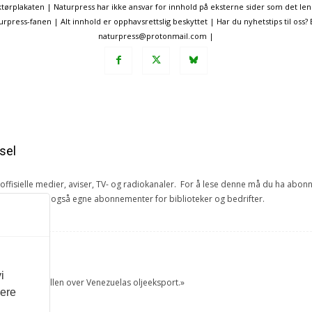
ørplakaten | Naturpress har ikke ansvar for innhold på eksterne sider som det len
ress-fanen | Alt innhold er opphavsrettslig beskyttet | Har du nyhetstips til oss?
naturpress@protonmail.com |
sel
e offisielle medier, aviser, TV- og radiokanaler. For å lese denne må du ha ab
ang. Vi har også egne abonnementer for biblioteker og bedrifter.
et
i
tok USA kontrollen over Venezuelas oljeeksport.»
vere