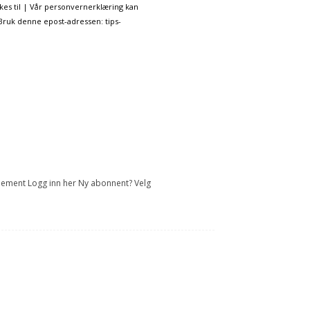
kes til | Vår personvernerklæring kan
 Bruk denne epost-adressen: tips-
onnement Logg inn her Ny abonnent? Velg