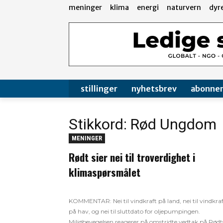
meninger
klima
energi
naturvern
dyr
stillinger
nyhetsbrev
abonne
Stikkord: Rød Ungdom
MENINGER
Rødt sier nei til troverdighet i
klimaspørsmålet
KOMMENTAR: Nei til vindkraft på land, nei til vindkra
på hav, og nei til sluttdato for oljepumpingen.
Miljøbevegelsen reagerer på omstridte vedtak på Rødt