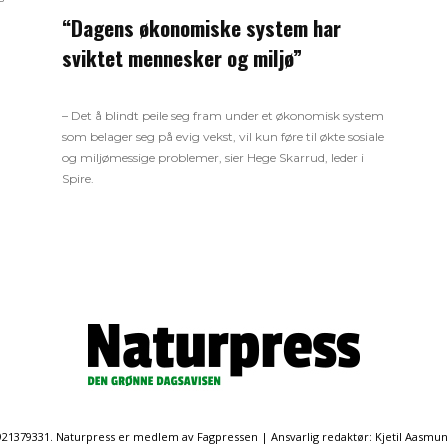
“Dagens økonomiske system har
sviktet mennesker og miljø”
– Det å blindt peile seg fram under et økonomisk system
som belager seg på evig vekst, vil kun føre til økte sosiale
og miljømessige problemer, sier Hege Skarrud, leder i
Spire.
. 921379331. Naturpress er medlem av Fagpressen | Ansvarlig redaktør: Kjetil Aasmu