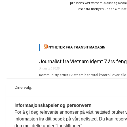
pressens Vær varsom-plakat og Redakt
leses fra menyen under Om Naturp
NYHETER FRA TRANSIT MAGASIN
Journalist fra Vietnam idømt 7 års feng
5. august 2026
Kommunistpartiet i Vietnam har total kontroll over all
Årsabonnement, Månedsabonnement eller 24-timers tilg
Dine valg:
Redaksjonen
Venezuelas oljeinntekter krever åpenh
Informasjonskapsler og personvern
4. august 2026
For å gi deg relevante annonser på vårt nettsted bruker v
« Etter at Maduro ble tatt til fange i januar 2026, over
informasjon fra ditt besøk på vårt nettsted. Du kan reser
Sonia Zapata, jurist
deg mot dette under "Innstillinger".