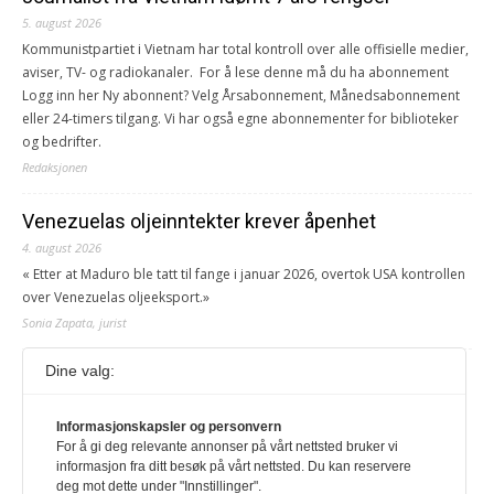
5. august 2026
Kommunistpartiet i Vietnam har total kontroll over alle offisielle medier,
aviser, TV- og radiokanaler. For å lese denne må du ha abonnement
Logg inn her Ny abonnent? Velg Årsabonnement, Månedsabonnement
eller 24-timers tilgang. Vi har også egne abonnementer for biblioteker
og bedrifter.
Redaksjonen
Venezuelas oljeinntekter krever åpenhet
4. august 2026
« Etter at Maduro ble tatt til fange i januar 2026, overtok USA kontrollen
over Venezuelas oljeeksport.»
Sonia Zapata, jurist
Dine valg:
117,8 millioner er på flukt, en nedgang fra forrige
år
1. august 2026
Informasjonskapsler og personvern
For å gi deg relevante annonser på vårt nettsted bruker vi
Ville ha tilsvart verdens trettende største land i folketall. For å lese
informasjon fra ditt besøk på vårt nettsted. Du kan reservere
denne må du ha abonnement Logg inn her Ny abonnent? Velg
deg mot dette under "Innstillinger".