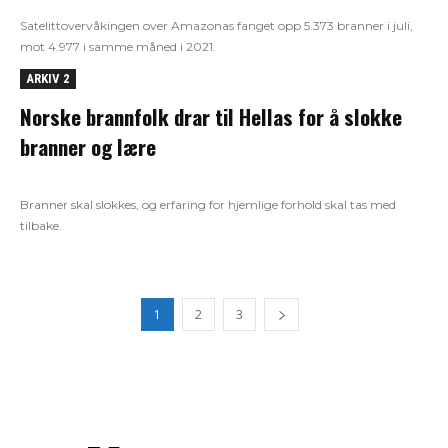
Satelittovervåkingen over Amazonas fanget opp 5.373 branner i juli,
mot 4.977 i samme måned i 2021.
ARKIV 2
Norske brannfolk drar til Hellas for å slokke
branner og lære
Branner skal slokkes, og erfaring for hjemlige forhold skal tas med
tilbake.
1
2
3