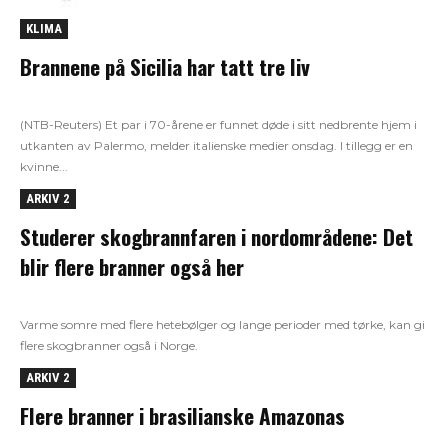
KLIMA
Brannene på Sicilia har tatt tre liv
(NTB-Reuters) Et par i 70-årene er funnet døde i sitt nedbrente hjem i
utkanten av Palermo, melder italienske medier onsdag. I tillegg er en
kvinne...
ARKIV 2
Studerer skogbrannfaren i nordområdene: Det
blir flere branner også her
Varme somre med flere hetebølger og lange perioder med tørke, kan gi
flere skogbranner også i Norge.
ARKIV 2
Flere branner i brasilianske Amazonas