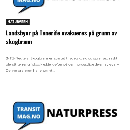
NATURVERN
Landsbyer på Tenerife evakueres på grunn av
skogbrann
(NTB-Reuters) Skogbrannen startet tirsdag kveld og sprer seg raskt i
ulendt terreng i skogkledde kløfter på den nordøstlige delen av øya. –
Denne brannen har enormt...