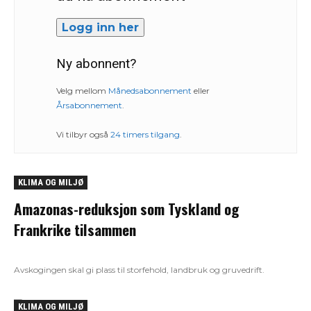
Logg inn her
Ny abonnent?
Velg mellom
Månedsabonnement
eller
Årsabonnement
.
Vi tilbyr også
24 timers tilgang
.
KLIMA OG MILJØ
Amazonas-reduksjon som Tyskland og
Frankrike tilsammen
Avskogingen skal gi plass til storfehold, landbruk og gruvedrift.
KLIMA OG MILJØ