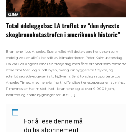
KLIMA
Total ødeleggelse: LA truffet av “den dyreste
skogbrannkatastrofen i amerikansk historie”
Brannene i Los Angeles. Spørsmålet «Vil dette være hendelsen som
endelig vekker alle?» ble stilt av klimaforskeren Peter Kalmus torsdag.
Da var Los Angeles inne i sin tredje dag med flere branner som fortærte
store områder i og rundt byen, tvang innbyggere til å flykte, og
etterlot seg ødeleggelser i sitt kjølvann. Sent torsdag rapporterte Los
Angeles Times, med henvisning til offentlige tjenestepersoner, at minst
11 mennesker har mistet livet i brannene, og at over 9 000 hjem,
bedrifter og andre bygninger ser ut til […]
For å lese denne må
du ha abonnement