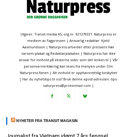
Utgiver: Transit media AS, org.nr. 921379331. Naturpress er
medlem av Fagpressen | Ansvarlig redaktør: Kjetil
Aasmundsson | Naturpress arbeider etter pressens Vær
varsom-plakat og Redaktørplakaten | Naturpress har ikke
ansvar for innhold på eksterne sider som det lenkes til | Vår
personvernerklæring kan leses fra menyen under Om
Naturpress-fanen | Alt innhold er opphavsrettslig beskyttet
| Har du nyhetstips til oss? Bruk denne epost-adressen: tips-
naturpress@protonmail.com |
NYHETER FRA TRANSIT MAGASIN
Journalist fra Vietnam idømt 7 års fengsel