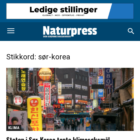
Stikkord: sør-korea
KLIMA
Staten i Sør-Korea tapte klimasøksmål