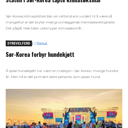
Sør-Koreas klimapolitikk ble i en rettsinstans vurdert til å være så
mangelfull at det bryter med grunnleggende menneskerettigheter.
Det pågår hele tiden ulike typer klimasøksmål...
DYREVELFERD
Sør-Korea forbyr hundekjøtt
Å spise hundekjøtt har vært en tradisjon i Sør-Korea i mange hundre
år. Men nå er det primært eldre personer som spiser hund.