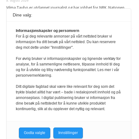
8. august 2026
Vilma Taubo er utdannet journalist og har jobbet for NRK, Nationen,
Klassekampen, Røverradioen og Svalbardsposten.
Dine valg:
Redaksjonen
Informasjonskapsler og personvern
Juni Haugan Holden er ny rådgiver i ForUM
For å gi deg relevante annonser på vårt nettsted bruker vi
informasjon fra ditt besøk på vårt nettsted. Du kan reservere
8. august 2026
deg mot dette under "Innstillinger".
Hun har tidligere jobbet som kommunikasjonsrådgiver og fagrådgiver i
Greenpeace Norge.
For øvrig bruker vi informasjonskapsler og lignende verktøy for
analyse, for å sammenligne nettlesere, tilpasse innhold til deg
Redaksjonen
og for å utvikle og tilby nødvendig funksjonalitet. Les mer i vår
personvernerklæring.
Ditt digitale fagblad skal være like relevant for deg som det
trykte bladet alltid har vært – bade i redaksjonelt innhold og på
annonseplass. I digital publisering bruker vi informasjon fra
dine besøk på nettstedet for å kunne utvikle produktet
kontinuerlig, slik at du opplever det nyttig og relevant.
Godta valgte
Innstillinger