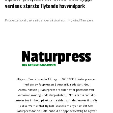
verdens største flytende havvindpark
Prosjektet skal være ni ganger så stort som Hywind Tampen.
Utgiver: Transit media AS, org.nr. 921379331. Naturpress er
medlem av Fagpressen | Ansvarlig redaktør: Kjetil
Aasmundsson | Naturpress arbeider etter pressens Vær
varsom-plakat og Redaktørplakaten | Naturpress har ikke
ansvar for innhold på eksterne sider som det lenkes til | Vår
personvernerklæring kan leses fra menyen under Om
Naturpress-fanen | Alt innhold er opphavsrettslig beskyttet