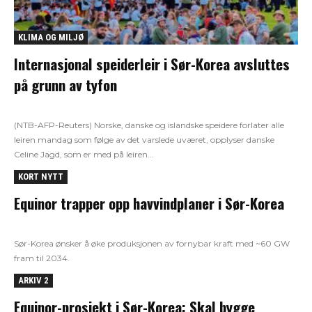
KLIMA OG MILJØ
Internasjonal speiderleir i Sør-Korea avsluttes
på grunn av tyfon
(NTB-AFP-Reuters) Norske, danske og islandske speidere forlater alle
leiren mandag som følge av det varslede uværet, opplyser danske
Celine Jagd, som er med på leiren...
KORT NYTT
Equinor trapper opp havvindplaner i Sør-Korea
Sør-Korea ønsker å øke produksjonen av fornybar kraft med ~60 GW
fram til 2034.
ARKIV 2
Equinor-prosjekt i Sør-Korea: Skal bygge