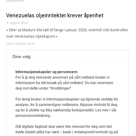
Redaksjonen
Venezuelas oljeinntekter krever åpenhet
4. august 2026
« Etter at Maduro ble tatt til fange i januar 2026, overtok USA kontrollen
over Venezuelas oljeeksport.»
Sonia Zapata, jurist
Dine valg:
117,8 millioner er på flukt, en nedgang fra forrige
år
Informasjonskapsler og personvern
1. august 2026
For å gi deg relevante annonser på vårt nettsted bruker vi
Ville ha tilsvart verdens trettende største land i folketall. For å lese
informasjon fra ditt besøk på vårt nettsted. Du kan reservere
denne må du ha abonnement Logg inn her Ny abonnent? Velg
deg mot dette under "Innstillinger".
Årsabonnement, Månedsabonnement eller 24-timers tilgang. Vi har
også egne abonnementer for biblioteker og bedrifter.
For øvrig bruker vi informasjonskapsler og lignende verktøy for
analyse, for å sammenligne nettlesere, tilpasse innhold til deg
Redaksjonen
og for å utvikle og tilby nødvendig funksjonalitet. Les mer i vår
personvernerklæring.
Ditt digitale fagblad skal være like relevant for deg som det
trykte bladet alltid har vært – bade i redaksjonelt innhold og på