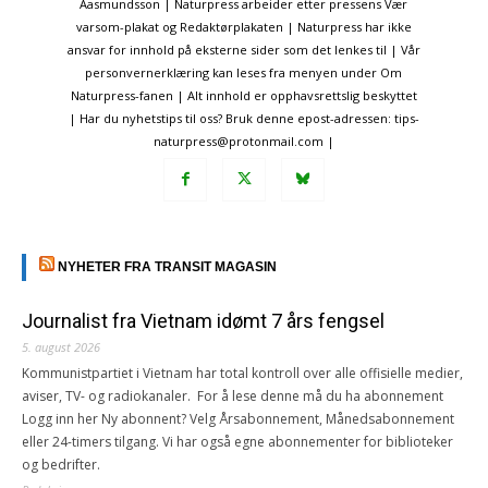
Aasmundsson | Naturpress arbeider etter pressens Vær
varsom-plakat og Redaktørplakaten | Naturpress har ikke
ansvar for innhold på eksterne sider som det lenkes til | Vår
personvernerklæring kan leses fra menyen under Om
Naturpress-fanen | Alt innhold er opphavsrettslig beskyttet
| Har du nyhetstips til oss? Bruk denne epost-adressen: tips-
naturpress@protonmail.com |
NYHETER FRA TRANSIT MAGASIN
Journalist fra Vietnam idømt 7 års fengsel
5. august 2026
Kommunistpartiet i Vietnam har total kontroll over alle offisielle medier,
aviser, TV- og radiokanaler. For å lese denne må du ha abonnement
Logg inn her Ny abonnent? Velg Årsabonnement, Månedsabonnement
eller 24-timers tilgang. Vi har også egne abonnementer for biblioteker
og bedrifter.