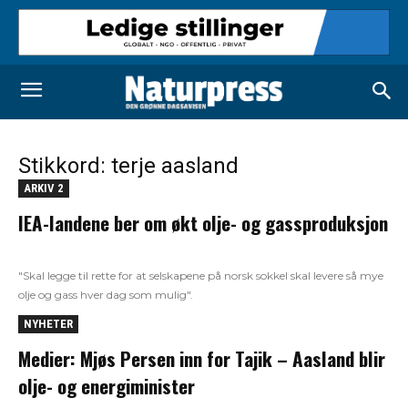
Stikkord: terje aasland
ARKIV 2
IEA-landene ber om økt olje- og gassproduksjon
"Skal legge til rette for at selskapene på norsk sokkel skal levere så mye
olje og gass hver dag som mulig".
NYHETER
Medier: Mjøs Persen inn for Tajik – Aasland blir
olje- og energiminister