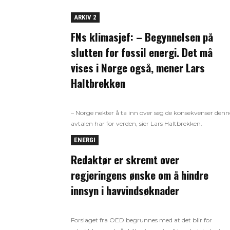
ARKIV 2
FNs klimasjef: – Begynnelsen på
slutten for fossil energi. Det må
vises i Norge også, mener Lars
Haltbrekken
– Norge nekter å ta inn over seg de konsekvenser denn
avtalen har for verden, sier Lars Haltbrekken.
ENERGI
Redaktør er skremt over
regjeringens ønske om å hindre
innsyn i havvindsøknader
Forslaget fra OED begrunnes med at det blir for