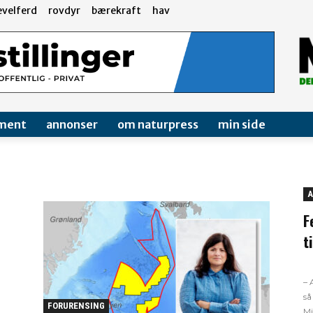
evelferd
rovdyr
bærekraft
hav
ment
annonser
om naturpress
min side
A
F
t
– 
så
FORURENSING
Mi