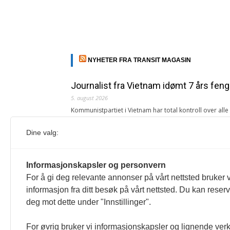
NYHETER FRA TRANSIT MAGASIN
Journalist fra Vietnam idømt 7 års feng
5. august 2026
Kommunistpartiet i Vietnam har total kontroll over all
Årsabonnement, Månedsabonnement eller 24-timers tilg
Dine valg:
Redaksjonen
Venezuelas oljeinntekter krever åpenh
Informasjonskapsler og personvern
4. august 2026
For å gi deg relevante annonser på vårt nettsted bruker v
« Etter at Maduro ble tatt til fange i januar 2026, over
informasjon fra ditt besøk på vårt nettsted. Du kan reser
Sonia Zapata, jurist
deg mot dette under "Innstillinger".
117,8 millioner er på flukt, en nedgang f
For øvrig bruker vi informasjonskapsler og lignende ver