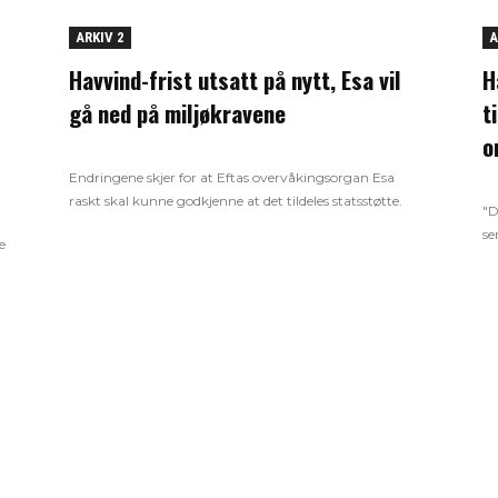
ARKIV 2
A
Havvind-frist utsatt på nytt, Esa vil
H
gå ned på miljøkravene
t
o
Endringene skjer for at Eftas overvåkingsorgan Esa
raskt skal kunne godkjenne at det tildeles statsstøtte.
"D
se
e