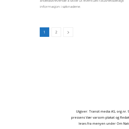
arbeidskrevende å skille ut eventuell taushetsbelagt
informasjon i søknadene.
1
2
Utgiver: Transit media AS, org.nr
pressens Vær varsom-plakat og Redakt
leses fra menyen under Om Naturp