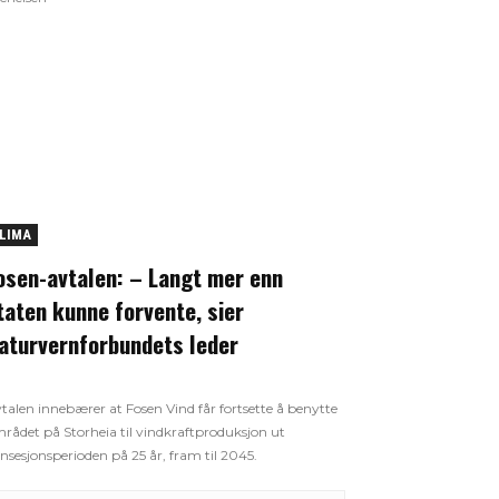
LIMA
osen-avtalen: – Langt mer enn
taten kunne forvente, sier
aturvernforbundets leder
talen innebærer at Fosen Vind får fortsette å benytte
rådet på Storheia til vindkraftproduksjon ut
nsesjonsperioden på 25 år, fram til 2045.