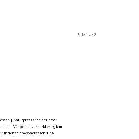
Side 1 av 2
ndsson | Naturpress arbeider etter
kes til | Vår personvernerklæring kan
 Bruk denne epost-adressen: tips-