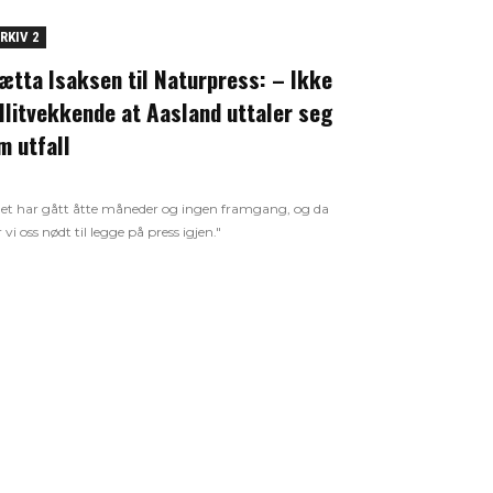
RKIV 2
ætta Isaksen til Naturpress: – Ikke
illitvekkende at Aasland uttaler seg
m utfall
et har gått åtte måneder og ingen framgang, og da
r vi oss nødt til legge på press igjen."