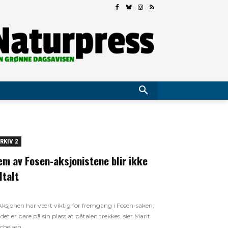
RKIV 2
em av Fosen-aksjonistene blir ikke
iltalt
Aksjonen har vært viktig for fremgang i Fosen-saken,
 det er bare på sin plass at påtalen trekkes, sier Marit
chelsen