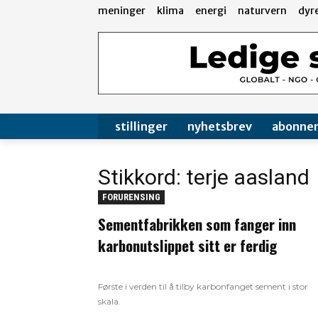
meninger
klima
energi
naturvern
dyr
stillinger
nyhetsbrev
abonne
Stikkord: terje aasland
FORURENSING
Sementfabrikken som fanger inn
karbonutslippet sitt er ferdig
Første i verden til å tilby karbonfanget sement i stor
skala.