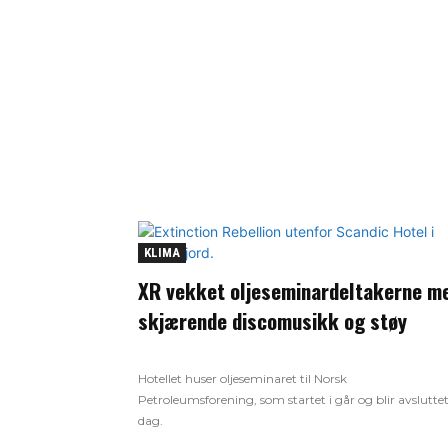
KLIMA
XR vekket oljeseminardeltakerne m
skjærende discomusikk og støy
Hotellet huser oljeseminaret til Norsk
Petroleumsforening, som startet i går og blir avsluttet
dag.