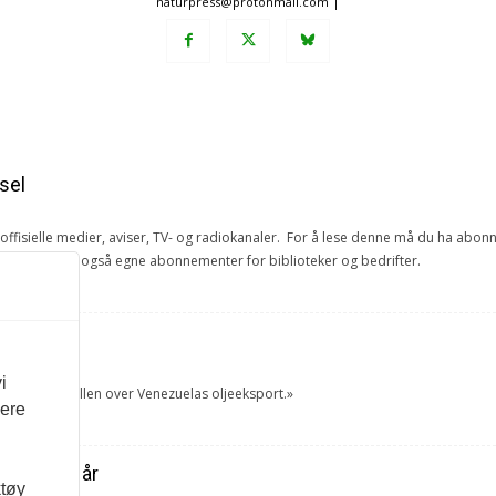
naturpress@protonmail.com |
sel
e offisielle medier, aviser, TV- og radiokanaler. For å lese denne må du ha ab
ang. Vi har også egne abonnementer for biblioteker og bedrifter.
et
i
tok USA kontrollen over Venezuelas oljeeksport.»
vere
ra forrige år
ktøy