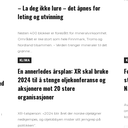
– La deg ikke lure – det åpnes for
leting og utvinning
Nesten 400 blokker er foreslått for mineralvirksomhet.
Området er like stort som hele Finnmark, Troms og
Nordland tilsammen. – Verden trenger mineraler til det
grønne...
KLIMA
K
En annerledes årsplan: XR skal bruke
F
2024 til å stenge oljekonferanse og
s
ed
aksjonere mot 20 store
N
organisasjoner
Av
om
XR-talsperson: «2024 blir året der norske oljeløgner
 i
ko
nedkjempes, og oljelobbyen mister sitt jerngrep på
politikken”.